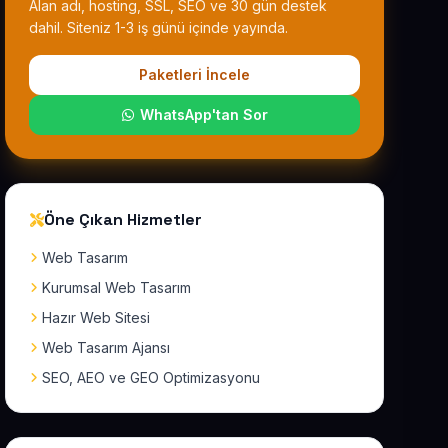
Alan adı, hosting, SSL, SEO ve 30 gün destek
dahil. Siteniz 1-3 iş günü içinde yayında.
Paketleri İncele
WhatsApp'tan Sor
Öne Çıkan Hizmetler
Web Tasarım
Kurumsal Web Tasarım
Hazır Web Sitesi
Web Tasarım Ajansı
SEO, AEO ve GEO Optimizasyonu