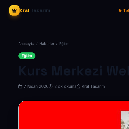
Kral
Tasarım
Tek
Anasayfa
/
Haberler
/
Eğitim
Eğitim
Kurs Merkezi Web
7 Nisan 2026
2 dk okuma
Kral Tasarım