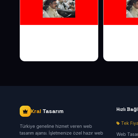
Sürücü Kursu Web
Özel Okul 
Sitesi: Online Kayıtla
Velinin Güv
Aday Kazanın
Bakışta K
Hızlı Bağ
Kral
Tasarım
Tek Fiya
Türkiye geneline hizmet veren web
tasarım ajansı. İşletmenize özel hazır web
Web Tasa