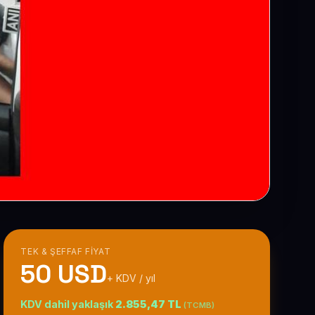
TEK & ŞEFFAF FIYAT
50 USD
+ KDV / yıl
KDV dahil yaklaşık
2.855,47 TL
(TCMB)