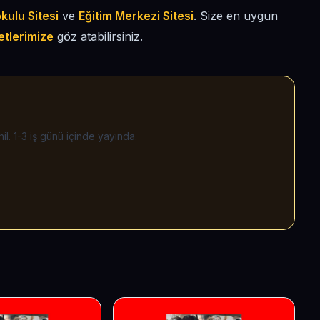
kulu Sitesi
ve
Eğitim Merkezi Sitesi
. Size en uygun
etlerimize
göz atabilirsiniz.
il. 1-3 iş günü içinde yayında.