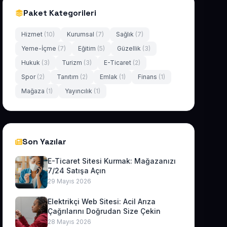
Paket Kategorileri
Hizmet
(10)
Kurumsal
(7)
Sağlık
(7)
Yeme-İçme
(7)
Eğitim
(5)
Güzellik
(3)
Hukuk
(3)
Turizm
(3)
E-Ticaret
(2)
Spor
(2)
Tanıtım
(2)
Emlak
(1)
Finans
(1)
Mağaza
(1)
Yayıncılık
(1)
Son Yazılar
E-Ticaret Sitesi Kurmak: Mağazanızı
7/24 Satışa Açın
29 Mayıs 2026
Elektrikçi Web Sitesi: Acil Arıza
Çağrılarını Doğrudan Size Çekin
28 Mayıs 2026