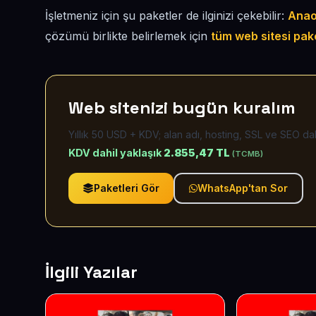
İşletmeniz için şu paketler de ilginizi çekebilir:
Anao
çözümü birlikte belirlemek için
tüm web sitesi pak
Web sitenizi bugün kuralım
Yıllık 50 USD + KDV; alan adı, hosting, SSL ve SEO dah
KDV dahil yaklaşık
2.855,47 TL
(TCMB)
Paketleri Gör
WhatsApp'tan Sor
İlgili Yazılar