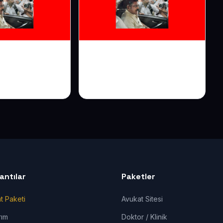
Web Sitesi:
Anaokulu Web Sitesi:
enini İlk
Ailelerin Gönlünü
azanın
Kazanın
lantılar
Paketler
t Paketi
Avukat Sitesi
rım
Doktor / Klinik