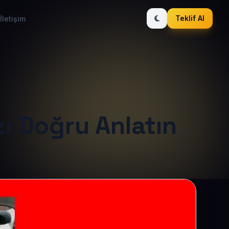
Teklif Al
İletişim
zı Doğru Anlatın