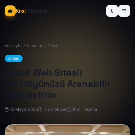
Kral
Tasarım
Anasayfa
/
Haberler
/
Emlak
Emlak
Emlak Web Sitesi:
Portföyünüzü Aranabilir
Hale Getirin
15 Mayıs 2026
2 dk okuma
Kral Tasarım