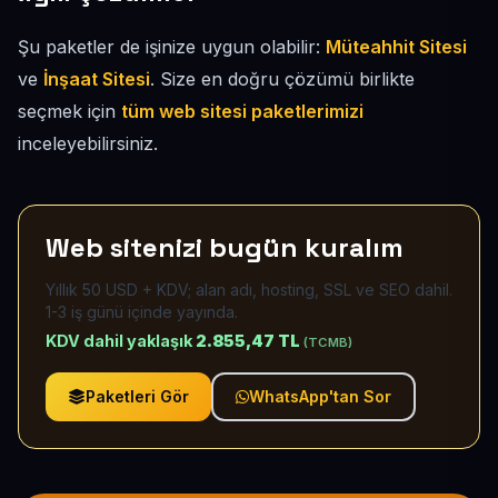
Şu paketler de işinize uygun olabilir:
Müteahhit Sitesi
ve
İnşaat Sitesi
. Size en doğru çözümü birlikte
seçmek için
tüm web sitesi paketlerimizi
inceleyebilirsiniz.
Web sitenizi bugün kuralım
Yıllık 50 USD + KDV; alan adı, hosting, SSL ve SEO dahil.
1-3 iş günü içinde yayında.
KDV dahil yaklaşık
2.855,47 TL
(TCMB)
Paketleri Gör
WhatsApp'tan Sor