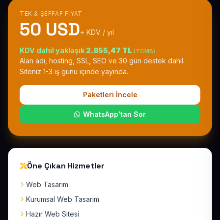
TEK & ŞEFFAF FIYAT
50 USD
+ KDV / yıl
KDV dahil yaklaşık
2.855,47 TL
(TCMB)
Alan adı, hosting, SSL, SEO ve 30 gün destek dahil.
Siteniz 1-3 iş günü içinde yayında.
Paketleri İncele
WhatsApp'tan Sor
Öne Çıkan Hizmetler
Web Tasarım
Kurumsal Web Tasarım
Hazır Web Sitesi