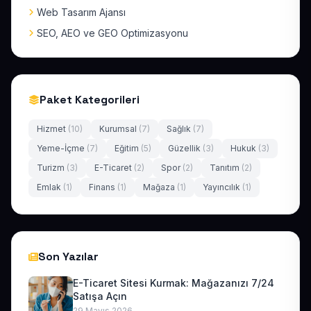
Web Tasarım Ajansı
SEO, AEO ve GEO Optimizasyonu
Paket Kategorileri
Hizmet
(10)
Kurumsal
(7)
Sağlık
(7)
Yeme-İçme
(7)
Eğitim
(5)
Güzellik
(3)
Hukuk
(3)
Turizm
(3)
E-Ticaret
(2)
Spor
(2)
Tanıtım
(2)
Emlak
(1)
Finans
(1)
Mağaza
(1)
Yayıncılık
(1)
Son Yazılar
E-Ticaret Sitesi Kurmak: Mağazanızı 7/24
Satışa Açın
29 Mayıs 2026