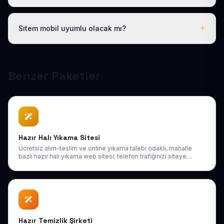
Evet. Teslimden sonra ilk 30 gün ücretsiz revizyon
hakkınız vardır; ayrıca 1 yıl boyunca ücretsiz teknik
Sitem mobil uyumlu olacak mı?
destek sağlıyoruz. Sonraki yıllarda da uygun bakım
paketlerimiz mevcuttur.
Tüm sitelerimiz responsive (mobil uyumlu) tasarlanır;
telefon, tablet ve bilgisayarda kusursuz görünür ve
Google mobil sıralamasına uygundur.
Benzer Paketler
Hazır Halı Yıkama Sitesi
Ücretsiz alım-teslim ve online yıkama talebi odaklı, mahalle
bazlı hazır halı yıkama web sitesi; telefon trafiğinizi siteye
taşıyın.
Hazır Temizlik Şirketi