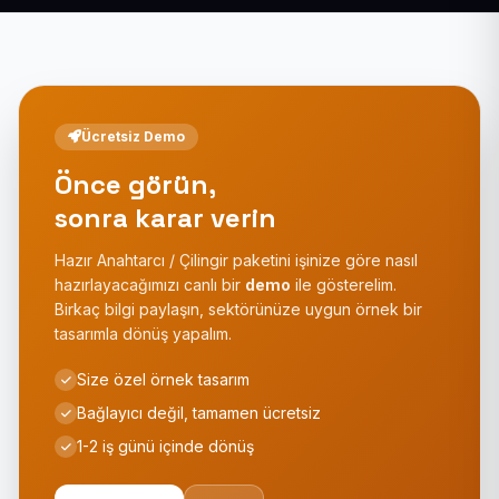
Ücretsiz Demo
Önce görün,
sonra karar verin
Hazır Anahtarcı / Çilingir paketini işinize göre nasıl
hazırlayacağımızı canlı bir
demo
ile gösterelim.
Birkaç bilgi paylaşın, sektörünüze uygun örnek bir
tasarımla dönüş yapalım.
Size özel örnek tasarım
Bağlayıcı değil, tamamen ücretsiz
1-2 iş günü içinde dönüş