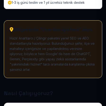
1-3 iş günü teslim ve 1 yıl ücretsiz teknik destek
Bölgenizde "önerilen işletme" olun
Hazır Anahtarcı / Çilingir paketini yerel SEO ve AEO
standartlarıyla hazırlıyoruz. Bulunduğunuz şehir, ilçe ve
mahalleyi içeriğinize ve yapılandırılmış verinize
işliyoruz; böylece hem Google'da hem de ChatGPT,
Gemini, Perplexity gibi yapay zekâ asistanlarında
"yakınımdaki hizmet" tarzı aramalarda karşılarına çıkma
şansınız artar.
Nasıl Çalışıyoruz?