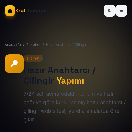
Kral
Tasarım
Anasayfa
/
Paketler
/
Hazır Anahtarcı / Çilingir
Hizmet
Hazır Anahtarcı /
Çilingir
Yapımı
7/24 acil açma odaklı, konum ve hızlı
çağrıya göre kurgulanmış hazır anahtarcı /
çilingir web sitesi; yerel aramalarda öne
çıkın.