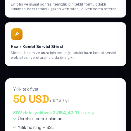
Ev, ofis ve inşaat sonrası temizlik için teklif formu odaklı
kurumsal hazır temizlik şirketi web sitesi; güven veren referans
yapısı.
Hazır Kombi Servisi Sitesi
Montaj, bakım ve arıza için acil çağrı odaklı hazır kombi servisi
web sitesi; yerel aramalarda öne çıkın.
Yıllık tek fiyat
50 USD
+ KDV / yıl
KDV dahil yaklaşık
2.854,42 TL
(TCMB)
Ücretsiz .com.tr alan adı
Yıllık hosting + SSL