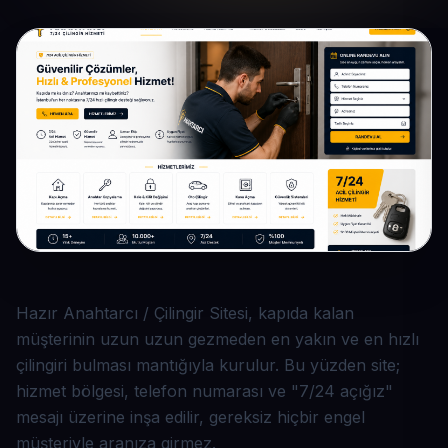
Hazır Anahtarcı / Çilingir Sitesi, kapıda kalan
müşterinin uzun uzun gezmeden en yakın ve en hızlı
çilingiri bulması mantığıyla kurulur. Bu yüzden site;
hizmet bölgesi, telefon numarası ve "7/24 açığız"
mesajı üzerine inşa edilir, gereksiz hiçbir engel
müşteriyle aranıza girmez.