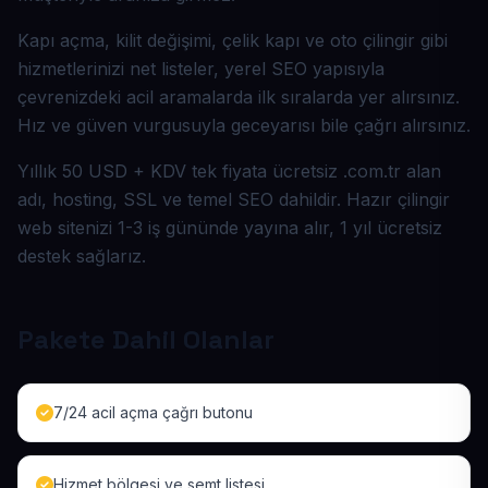
Kapı açma, kilit değişimi, çelik kapı ve oto çilingir gibi
hizmetlerinizi net listeler, yerel SEO yapısıyla
çevrenizdeki acil aramalarda ilk sıralarda yer alırsınız.
Hız ve güven vurgusuyla geceyarısı bile çağrı alırsınız.
Yıllık 50 USD + KDV tek fiyata ücretsiz .com.tr alan
adı, hosting, SSL ve temel SEO dahildir. Hazır çilingir
web sitenizi 1-3 iş gününde yayına alır, 1 yıl ücretsiz
destek sağlarız.
Pakete Dahil Olanlar
7/24 acil açma çağrı butonu
Hizmet bölgesi ve semt listesi