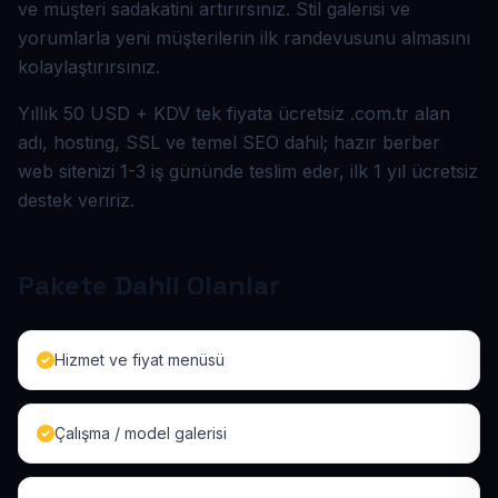
ve müşteri sadakatini artırırsınız. Stil galerisi ve
yorumlarla yeni müşterilerin ilk randevusunu almasını
kolaylaştırırsınız.
Yıllık 50 USD + KDV tek fiyata ücretsiz .com.tr alan
adı, hosting, SSL ve temel SEO dahil; hazır berber
web sitenizi 1-3 iş gününde teslim eder, ilk 1 yıl ücretsiz
destek veririz.
Pakete Dahil Olanlar
Hizmet ve fiyat menüsü
Çalışma / model galerisi