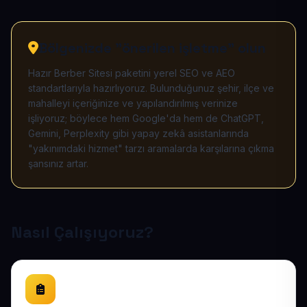
Bölgenizde "önerilen işletme" olun
Hazır Berber Sitesi paketini yerel SEO ve AEO
standartlarıyla hazırlıyoruz. Bulunduğunuz şehir, ilçe ve
mahalleyi içeriğinize ve yapılandırılmış verinize
işliyoruz; böylece hem Google'da hem de ChatGPT,
Gemini, Perplexity gibi yapay zekâ asistanlarında
"yakınımdaki hizmet" tarzı aramalarda karşılarına çıkma
şansınız artar.
Nasıl Çalışıyoruz?