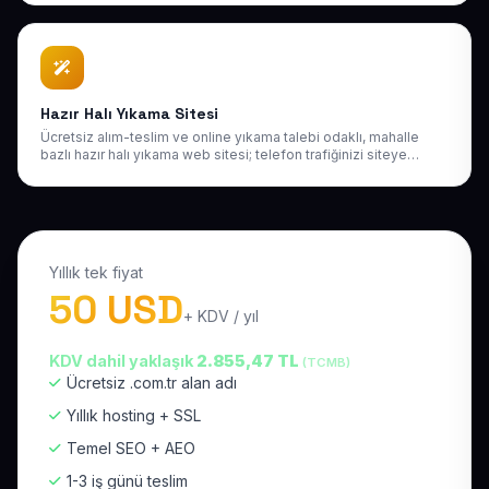
Hazır Halı Yıkama Sitesi
Ücretsiz alım-teslim ve online yıkama talebi odaklı, mahalle
bazlı hazır halı yıkama web sitesi; telefon trafiğinizi siteye
taşıyın.
Yıllık tek fiyat
50 USD
+ KDV / yıl
KDV dahil yaklaşık
2.855,47 TL
(TCMB)
Ücretsiz .com.tr alan adı
Yıllık hosting + SSL
Temel SEO + AEO
1-3 iş günü teslim