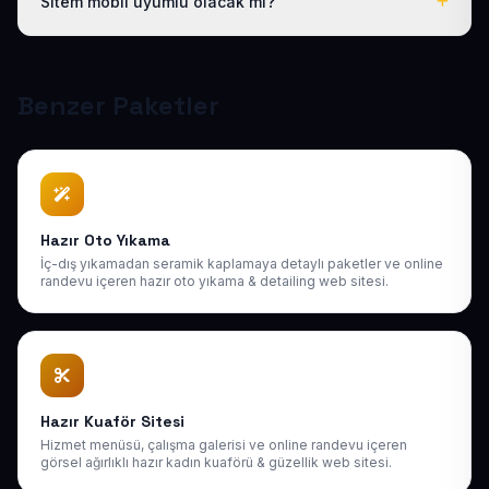
Sitem mobil uyumlu olacak mı?
destek sağlıyoruz. Sonraki yıllarda da uygun bakım
paketlerimiz mevcuttur.
Tüm sitelerimiz responsive (mobil uyumlu) tasarlanır;
telefon, tablet ve bilgisayarda kusursuz görünür ve
Google mobil sıralamasına uygundur.
Benzer Paketler
Hazır Oto Yıkama
İç-dış yıkamadan seramik kaplamaya detaylı paketler ve online
randevu içeren hazır oto yıkama & detailing web sitesi.
Hazır Kuaför Sitesi
Hizmet menüsü, çalışma galerisi ve online randevu içeren
görsel ağırlıklı hazır kadın kuaförü & güzellik web sitesi.