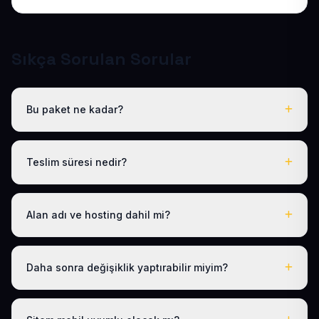
Sıkça Sorulan Sorular
Bu paket ne kadar?
Tüm sektörel paketlerimiz gibi Hazır Berber Sitesi de
yıllık 50 USD + KDV tek fiyattır. Bu tutara ücretsiz .com.tr
Teslim süresi nedir?
alan adı, hosting, SSL ve temel SEO dahildir; gizli ücret
yoktur.
Logo, iletişim ve tanıtım metinlerinizi ilettikten sonra
siteniz 1-3 iş günü içinde yayına alınır.
Alan adı ve hosting dahil mi?
Evet. Yıllık paket ücretine ücretsiz .com.tr alan adı ve
hosting dahildir; ayrıca ödeme yapmanız gerekmez.
Daha sonra değişiklik yaptırabilir miyim?
Evet. Teslimden sonra ilk 30 gün ücretsiz revizyon
hakkınız vardır; ayrıca 1 yıl boyunca ücretsiz teknik