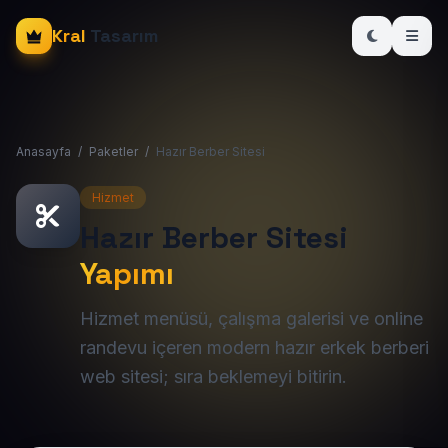
Kral
Tasarım
Anasayfa
/
Paketler
/
Hazır Berber Sitesi
Hizmet
Hazır Berber Sitesi
Yapımı
Hizmet menüsü, çalışma galerisi ve online
randevu içeren modern hazır erkek berberi
web sitesi; sıra beklemeyi bitirin.