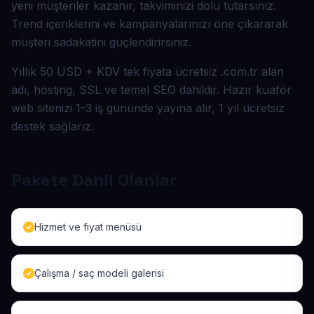
yeni müşteriler kazanır, takviminizi dolu tutarsınız.
Trend içeriklerini ve kampanyalarınızı öne çıkararak
müşteri sadakatini güçlendirirsiniz.
Yıllık 50 USD + KDV tek fiyata ücretsiz .com.tr alan
adı, hosting, SSL ve temel SEO dahildir. Hazır kuaför
web sitenizi 1-3 iş gününde yayına alır, 1 yıl ücretsiz
destek sağlarız.
Pakete Dahil Olanlar
Hizmet ve fiyat menüsü
Çalışma / saç modeli galerisi