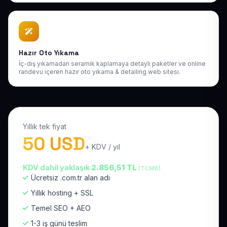
Hazır Oto Yıkama
İç-dış yıkamadan seramik kaplamaya detaylı paketler ve online
randevu içeren hazır oto yıkama & detailing web sitesi.
Yıllık tek fiyat
50 USD
+ KDV / yıl
KDV dahil yaklaşık
2.856,51 TL
(TCMB)
Ücretsiz .com.tr alan adı
Yıllık hosting + SSL
Temel SEO + AEO
1-3 iş günü teslim