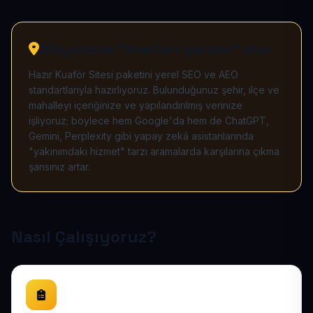
Bölgenizde "önerilen işletme" olun
Hazır Kuaför Sitesi paketini yerel SEO ve AEO
standartlarıyla hazırlıyoruz. Bulunduğunuz şehir, ilçe ve
mahalleyi içeriğinize ve yapılandırılmış verinize
işliyoruz; böylece hem Google'da hem de ChatGPT,
Gemini, Perplexity gibi yapay zekâ asistanlarında
"yakınımdaki hizmet" tarzı aramalarda karşılarına çıkma
şansınız artar.
Nasıl Çalışıyoruz?