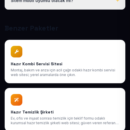
Sitem mobil uyumlu olacak mı?
destek sağlıyoruz. Sonraki yıllarda da uygun bakım
paketlerimiz mevcuttur.
Tüm sitelerimiz responsive (mobil uyumlu) tasarlanır;
telefon, tablet ve bilgisayarda kusursuz görünür ve
Google mobil sıralamasına uygundur.
Benzer Paketler
Hazır Kombi Servisi Sitesi
Montaj, bakım ve arıza için acil çağrı odaklı hazır kombi servisi
web sitesi; yerel aramalarda öne çıkın.
Hazır Temizlik Şirketi
Ev, ofis ve inşaat sonrası temizlik için teklif formu odaklı
kurumsal hazır temizlik şirketi web sitesi; güven veren referans
yapısı.