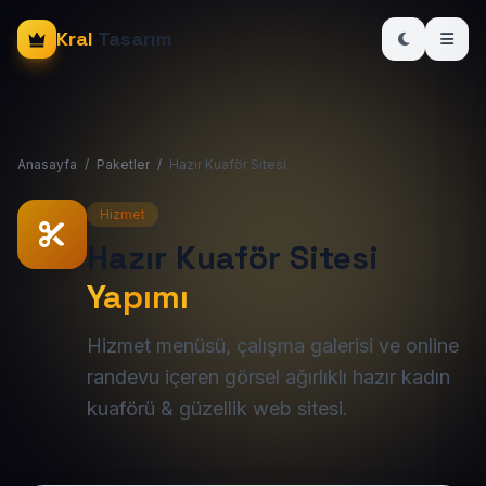
Kral
Tasarım
Anasayfa
/
Paketler
/
Hazır Kuaför Sitesi
Hizmet
Hazır Kuaför Sitesi
Yapımı
Hizmet menüsü, çalışma galerisi ve online
randevu içeren görsel ağırlıklı hazır kadın
kuaförü & güzellik web sitesi.