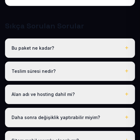
Sıkça Sorulan Sorular
Bu paket ne kadar?
Tüm sektörel paketlerimiz gibi Hazır Kuaför Sitesi de
yıllık 50 USD + KDV tek fiyattır. Bu tutara ücretsiz .com.tr
Teslim süresi nedir?
alan adı, hosting, SSL ve temel SEO dahildir; gizli ücret
yoktur.
Logo, iletişim ve tanıtım metinlerinizi ilettikten sonra
siteniz 1-3 iş günü içinde yayına alınır.
Alan adı ve hosting dahil mi?
Evet. Yıllık paket ücretine ücretsiz .com.tr alan adı ve
hosting dahildir; ayrıca ödeme yapmanız gerekmez.
Daha sonra değişiklik yaptırabilir miyim?
Evet. Teslimden sonra ilk 30 gün ücretsiz revizyon
hakkınız vardır; ayrıca 1 yıl boyunca ücretsiz teknik