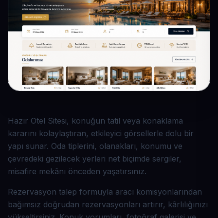
Hazır Otel Sitesi, konuğun tatil veya konaklama
kararını kolaylaştıran, etkileyici görsellerle dolu bir
yapı sunar. Oda tiplerini, olanakları, konumu ve
çevredeki gezilecek yerleri net biçimde sergiler,
misafire mekânı önceden yaşatırsınız.
Rezervasyon talep formuyla aracı komisyonlarından
bağımsız doğrudan rezervasyonları artırır, kârlılığınızı
yükseltirsiniz. Konuk yorumları, fotoğraf galerisi ve