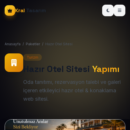
Kral
Tasarım
Anasayfa
/
Paketler
/
Hazır Otel Sitesi
Turizm
Hazır Otel Sitesi
Yapımı
Oda tanıtımı, rezervasyon talebi ve galeri
içeren etkileyici hazır otel & konaklama
web sitesi.