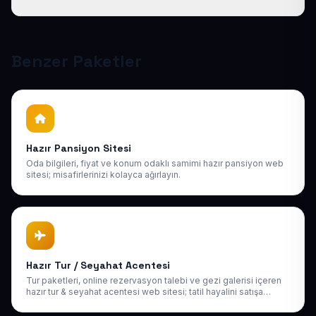
destek sağlıyoruz. Sonraki yıllarda da uygun bakım
paketlerimiz mevcuttur.
Tüm sitelerimiz responsive (mobil uyumlu) tasarlanır;
telefon, tablet ve bilgisayarda kusursuz görünür ve
Google mobil sıralamasına uygundur.
Benzer Paketler
Hazır Pansiyon Sitesi
Oda bilgileri, fiyat ve konum odaklı samimi hazır pansiyon web
sitesi; misafirlerinizi kolayca ağırlayın.
Hazır Tur / Seyahat Acentesi
Tur paketleri, online rezervasyon talebi ve gezi galerisi içeren
hazır tur & seyahat acentesi web sitesi; tatil hayalini satışa
çevirin.