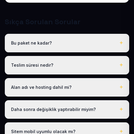
Sıkça Sorulan Sorular
Bu paket ne kadar?
Tüm sektörel paketlerimiz gibi Hazır Otel Sitesi de yıllık
50 USD + KDV tek fiyattır. Bu tutara ücretsiz .com.tr alan
Teslim süresi nedir?
adı, hosting, SSL ve temel SEO dahildir; gizli ücret yoktur.
Logo, iletişim ve tanıtım metinlerinizi ilettikten sonra
siteniz 1-3 iş günü içinde yayına alınır.
Alan adı ve hosting dahil mi?
Evet. Yıllık paket ücretine ücretsiz .com.tr alan adı ve
hosting dahildir; ayrıca ödeme yapmanız gerekmez.
Daha sonra değişiklik yaptırabilir miyim?
Evet. Teslimden sonra ilk 30 gün ücretsiz revizyon
hakkınız vardır; ayrıca 1 yıl boyunca ücretsiz teknik
Sitem mobil uyumlu olacak mı?