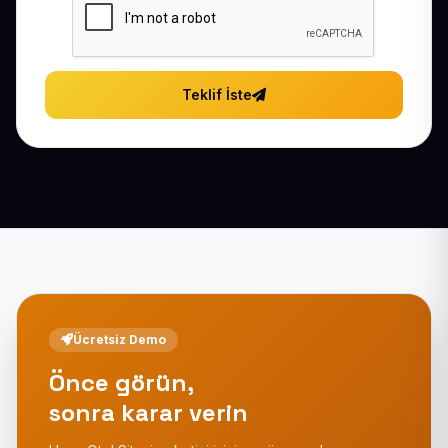
Teklif İste
Ücretsiz Demo
Önce görün,
sonra karar verin