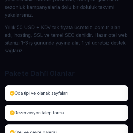
sezonluk kampanyalarla dolu bir doluluk takvimi
yakalarsınız.
Yıllık 50 USD + KDV tek fiyata ücretsiz .com.tr alan
adı, hosting, SSL ve temel SEO dahildir. Hazır otel web
sitenizi 1-3 iş gününde yayına alır, 1 yıl ücretsiz destek
sağlarız.
Pakete Dahil Olanlar
Oda tipi ve olanak sayfaları
Rezervasyon talep formu
Otel ve çevre galerisi