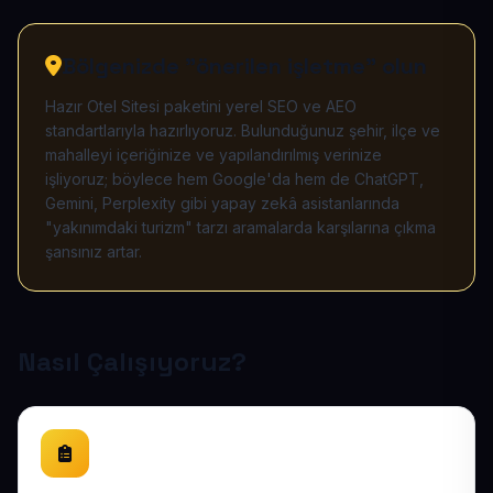
Bölgenizde "önerilen işletme" olun
Hazır Otel Sitesi paketini yerel SEO ve AEO
standartlarıyla hazırlıyoruz. Bulunduğunuz şehir, ilçe ve
mahalleyi içeriğinize ve yapılandırılmış verinize
işliyoruz; böylece hem Google'da hem de ChatGPT,
Gemini, Perplexity gibi yapay zekâ asistanlarında
"yakınımdaki turizm" tarzı aramalarda karşılarına çıkma
şansınız artar.
Nasıl Çalışıyoruz?