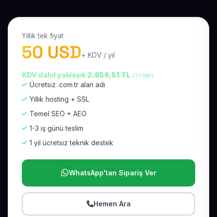
Yıllık tek fiyat
50 USD
+ KDV / yıl
KDV dahil yaklaşık
2.856,51 TL
(TCMB)
Ücretsiz .com.tr alan adı
Yıllık hosting + SSL
Temel SEO + AEO
1-3 iş günü teslim
1 yıl ücretsiz teknik destek
WhatsApp'tan Sipariş Ver
Hemen Ara