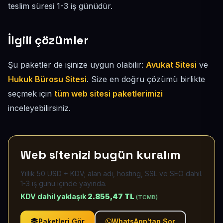
teslim süresi 1-3 iş günüdür.
İlgili çözümler
Şu paketler de işinize uygun olabilir:
Avukat Sitesi
ve
Hukuk Bürosu Sitesi
. Size en doğru çözümü birlikte
seçmek için
tüm web sitesi paketlerimizi
inceleyebilirsiniz.
Web sitenizi bugün kuralım
Yıllık 50 USD + KDV; alan adı, hosting, SSL ve SEO dahil.
1-3 iş günü içinde yayında.
KDV dahil yaklaşık
2.855,47 TL
(TCMB)
Paketleri Gör
WhatsApp'tan Sor