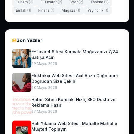
Turizm
(3)
E-Ticaret
(2)
Spor
(2)
Tanıtım
(2)
Emlak
(1)
Finans
(1)
Mağaza
(1)
Yayıncılık
(1)
Son Yazılar
E-Ticaret Sitesi Kurmak: Mağazanızı 7/24
Satışa Açın
29 Mayıs 2026
Elektrikçi Web Sitesi: Acil Arıza Çağrılarını
Doğrudan Size Çekin
28 Mayıs 2026
Haber Sitesi Kurmak: Hızlı, SEO Dostu ve
Reklama Hazır
27 Mayıs 2026
Halı Yıkama Web Sitesi: Mahalle Mahalle
Müşteri Toplayın