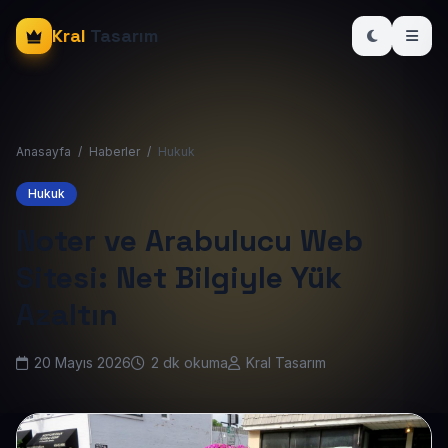
Kral
Tasarım
Anasayfa
/
Haberler
/
Hukuk
Hukuk
Noter ve Arabulucu Web
Sitesi: Net Bilgiyle Yük
Azaltın
20 Mayıs 2026
2 dk okuma
Kral Tasarım