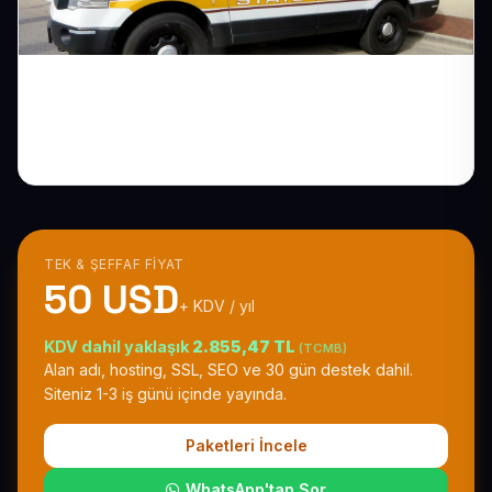
Hukuk Bürosu Web Sitesi: Ekip ve
Uzmanlığı Öne Çıkarın
TEK & ŞEFFAF FIYAT
50 USD
+ KDV / yıl
KDV dahil yaklaşık
2.855,47 TL
(TCMB)
Alan adı, hosting, SSL, SEO ve 30 gün destek dahil.
Siteniz 1-3 iş günü içinde yayında.
Paketleri İncele
WhatsApp'tan Sor