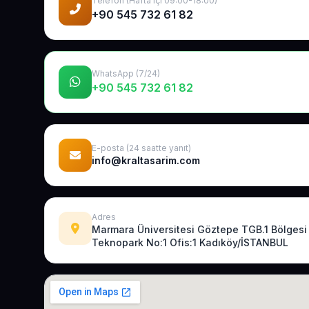
Telefon (Hafta içi 09:00-18:00)
+90 545 732 61 82
WhatsApp (7/24)
+90 545 732 61 82
E-posta (24 saatte yanıt)
info@kraltasarim.com
Adres
Marmara Üniversitesi Göztepe TGB.1 Bölgesi
Teknopark No:1 Ofis:1 Kadıköy/İSTANBUL