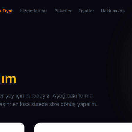
 Fiyat
Hizmetlerimiz
Paketler
Fiyatlar
Hakkımızda
lım
er şey için buradayız. Aşağıdaki formu
şın; en kısa sürede size dönüş yapalım.