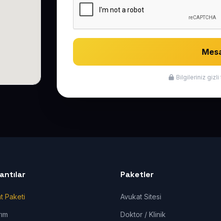
Mesa
Bilgileriniz giz
lantılar
Paketler
t Paketi
Avukat Sitesi
rım
Doktor / Klinik