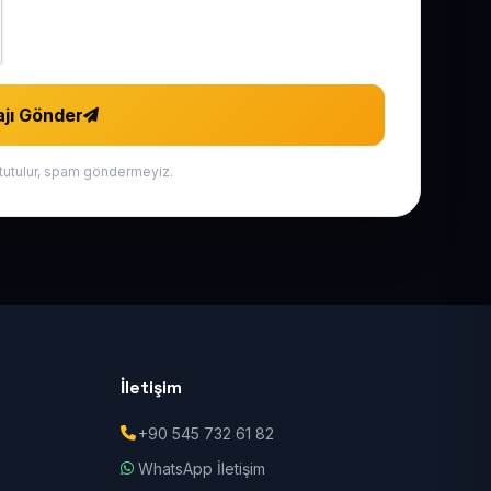
jı Gönder
li tutulur, spam göndermeyiz.
İletişim
+90 545 732 61 82
WhatsApp İletişim