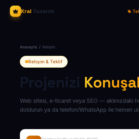
Kral
Tasarım
Tek
Anasayfa
/
İletişim
İletişim & Teklif
Projenizi
Konuşa
Web sitesi, e-ticaret veya SEO — aklınızdaki h
doldurun ya da telefon/WhatsApp ile hemen ula