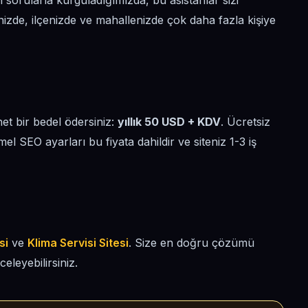
lan sorularla kurguladığımızda, bu asistanlar sizi
nizde, ilçenizde ve mahallenizde çok daha fazla kişiye
net bir bedel ödersiniz:
yıllık 50 USD + KDV
. Ücretsiz
emel SEO ayarları bu fiyata dahildir ve siteniz 1-3 iş
si
ve
Klima Servisi Sitesi
. Size en doğru çözümü
celeyebilirsiniz.