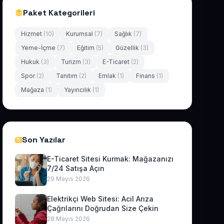
Paket Kategorileri
Hizmet
(10)
Kurumsal
(7)
Sağlık
(7)
Yeme-İçme
(7)
Eğitim
(5)
Güzellik
(3)
Hukuk
(3)
Turizm
(3)
E-Ticaret
(2)
Spor
(2)
Tanıtım
(2)
Emlak
(1)
Finans
(1)
Mağaza
(1)
Yayıncılık
(1)
Son Yazılar
E-Ticaret Sitesi Kurmak: Mağazanızı
7/24 Satışa Açın
29 Mayıs 2026
Elektrikçi Web Sitesi: Acil Arıza
Çağrılarını Doğrudan Size Çekin
28 Mayıs 2026