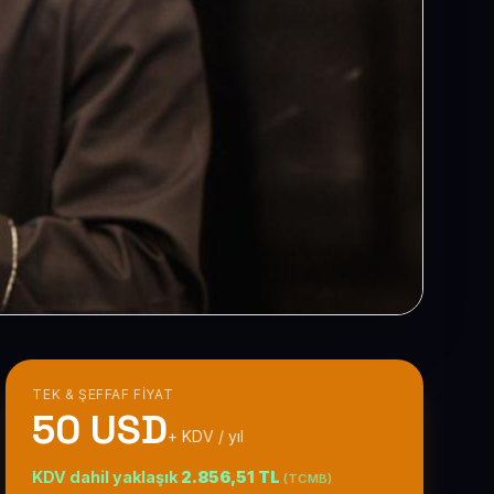
TEK & ŞEFFAF FIYAT
50 USD
+ KDV / yıl
KDV dahil yaklaşık
2.856,51 TL
(TCMB)