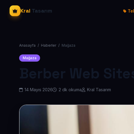
Kral
Tasarım
Tek
Anasayfa
/
Haberler
/
Mağaza
Mağaza
Berber Web Sites
14 Mayıs 2026
2 dk okuma
Kral Tasarım