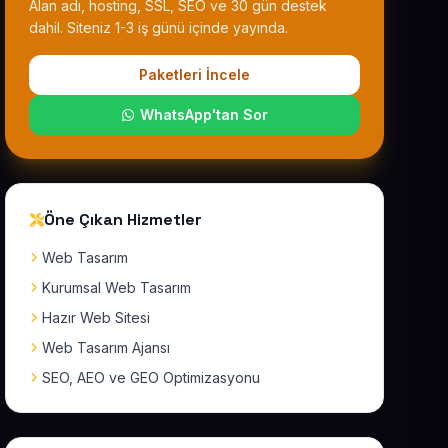
Alan adı, hosting, SSL, SEO ve 30 gün destek
dahil. Siteniz 1-3 iş günü içinde yayında.
Paketleri İncele
WhatsApp'tan Sor
Öne Çıkan Hizmetler
Web Tasarım
Kurumsal Web Tasarım
Hazır Web Sitesi
Web Tasarım Ajansı
SEO, AEO ve GEO Optimizasyonu