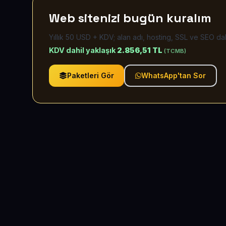
Web sitenizi bugün kuralım
Yıllık 50 USD + KDV; alan adı, hosting, SSL ve SEO dah
KDV dahil yaklaşık
2.856,51 TL
(TCMB)
Paketleri Gör
WhatsApp'tan Sor