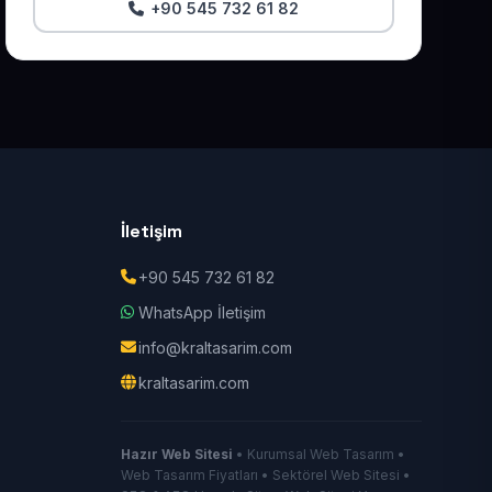
+90 545 732 61 82
İletişim
+90 545 732 61 82
WhatsApp İletişim
info@kraltasarim.com
kraltasarim.com
Hazır Web Sitesi
• Kurumsal Web Tasarım •
Web Tasarım Fiyatları • Sektörel Web Sitesi •