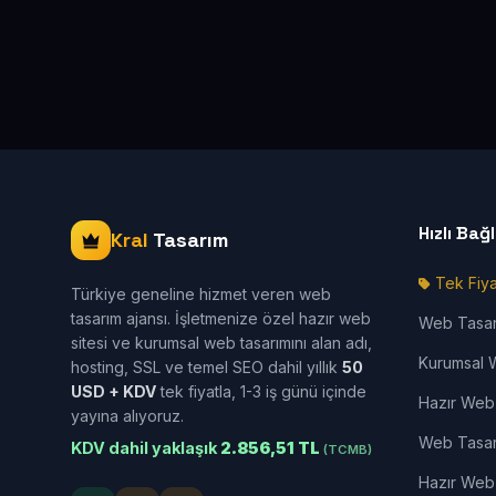
Hızlı Bağ
Kral
Tasarım
Tek Fiya
Türkiye geneline hizmet veren web
tasarım ajansı. İşletmenize özel hazır web
Web Tasa
sitesi ve kurumsal web tasarımını alan adı,
Kurumsal 
hosting, SSL ve temel SEO dahil yıllık
50
USD + KDV
tek fiyatla, 1-3 iş günü içinde
Hazır Web 
yayına alıyoruz.
Web Tasar
KDV dahil yaklaşık
2.856,51 TL
(TCMB)
Hazır Web 