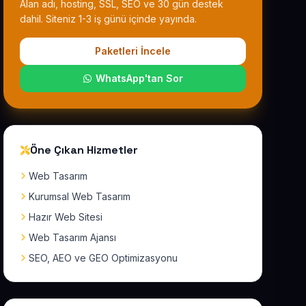
Alan adı, hosting, SSL, SEO ve 30 gün destek
dahil. Siteniz 1-3 iş günü içinde yayında.
Paketleri İncele
WhatsApp'tan Sor
Öne Çıkan Hizmetler
Web Tasarım
Kurumsal Web Tasarım
Hazır Web Sitesi
Web Tasarım Ajansı
SEO, AEO ve GEO Optimizasyonu