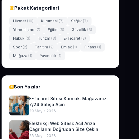
Paket Kategorileri
Hizmet
(10)
Kurumsal
(7)
Sağlık
(7)
Yeme-İçme
(7)
Eğitim
(5)
Güzellik
(3)
Hukuk
(3)
Turizm
(3)
E-Ticaret
(2)
Spor
(2)
Tanıtım
(2)
Emlak
(1)
Finans
(1)
Mağaza
(1)
Yayıncılık
(1)
Son Yazılar
E-Ticaret Sitesi Kurmak: Mağazanızı
7/24 Satışa Açın
29 Mayıs 2026
Elektrikçi Web Sitesi: Acil Arıza
Çağrılarını Doğrudan Size Çekin
28 Mayıs 2026