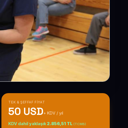
TEK & ŞEFFAF FIYAT
50 USD
+ KDV / yıl
KDV dahil yaklaşık
2.856,51 TL
(TCMB)