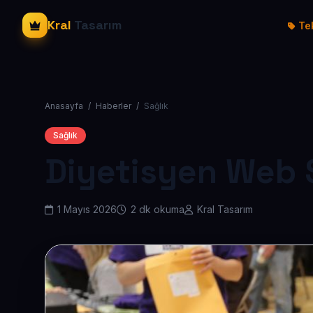
Kral
Tasarım
Tek
Anasayfa
/
Haberler
/
Sağlık
Sağlık
Diyetisyen Web 
1 Mayıs 2026
2 dk okuma
Kral Tasarım