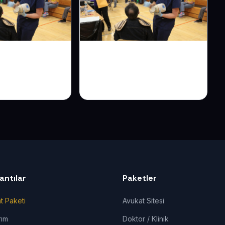
e Terapist
Veteriner Kliniği Web
: Güven Veren
Sitesi: Pati Sahiplerinin
Güveni
lantılar
Paketler
t Paketi
Avukat Sitesi
rım
Doktor / Klinik