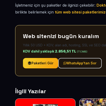
İşletmeniz için şu paketler de ilginizi çekebilir:
Dokto
birlikte belirlemek için
tüm web sitesi paketlerimiz
Web sitenizi bugün kuralım
Yıllık 50 USD + KDV; alan adı, hosting, SSL ve SEO dah
KDV dahil yaklaşık
2.856,51 TL
(TCMB)
Paketleri Gör
WhatsApp'tan Sor
İlgili Yazılar