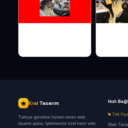
Diş Kliniği Web Sitesi:
Psikolog v
Daha Çok Hasta, Daha
Web Sitesi
Çok Güven
İlk Adım
Hızlı Bağ
Kral
Tasarım
Tek Fiya
Türkiye geneline hizmet veren web
tasarım ajansı. İşletmenize özel hazır web
Web Tasa