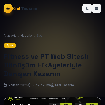
Kral
Tasarım
Anasayfa
/
Haberler
/
Spor
Spor
Fitness ve PT Web Sitesi:
Dönüşüm Hikâyeleriyle
Danışan Kazanın
5 Nisan 2026
2 dk okuma
Kral Tasarım