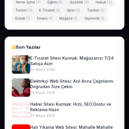
Yeme-İçme
(7)
Eğitim
(5)
Güzellik
(3)
Hukuk
(3)
Turizm
(3)
E-Ticaret
(2)
Spor
(2)
Tanıtım
(2)
Emlak
(1)
Finans
(1)
Mağaza
(1)
Yayıncılık
(1)
Son Yazılar
E-Ticaret Sitesi Kurmak: Mağazanızı 7/24
Satışa Açın
29 Mayıs 2026
Elektrikçi Web Sitesi: Acil Arıza Çağrılarını
Doğrudan Size Çekin
28 Mayıs 2026
Haber Sitesi Kurmak: Hızlı, SEO Dostu ve
Reklama Hazır
27 Mayıs 2026
Halı Yıkama Web Sitesi: Mahalle Mahalle