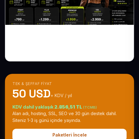
Spor Salonu Web Sitesi: Üyelik Paketlerini
Online Satın
TEK & ŞEFFAF FIYAT
50 USD
+ KDV / yıl
KDV dahil yaklaşık
2.856,51 TL
(TCMB)
Alan adı, hosting, SSL, SEO ve 30 gün destek dahil.
Siteniz 1-3 iş günü içinde yayında.
Paketleri İncele