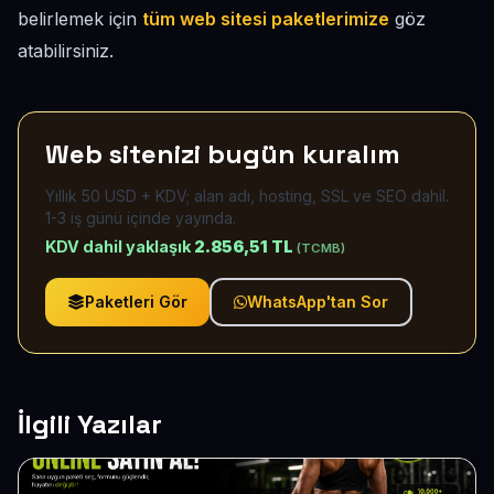
belirlemek için
tüm web sitesi paketlerimize
göz
atabilirsiniz.
Web sitenizi bugün kuralım
Yıllık 50 USD + KDV; alan adı, hosting, SSL ve SEO dahil.
1-3 iş günü içinde yayında.
KDV dahil yaklaşık
2.856,51 TL
(TCMB)
Paketleri Gör
WhatsApp'tan Sor
İlgili Yazılar