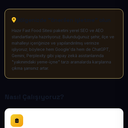
Bölgenizde "önerilen işletme" olun
Hazır Fast Food Sitesi paketini yerel SEO ve AEO
standartlarıyla hazırlıyoruz. Bulunduğunuz şehir, ilçe ve
mahalleyi içeriğinize ve yapılandırılmış verinize
işliyoruz; böylece hem Google'da hem de ChatGPT,
Gemini, Perplexity gibi yapay zekâ asistanlarında
"yakınımdaki yeme-i̇çme" tarzı aramalarda karşılarına
çıkma şansınız artar.
Nasıl Çalışıyoruz?