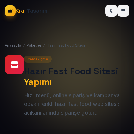
Kral
Tasarım
Anasayfa
/
Paketler
/
Hazır Fast Food Sitesi
Yeme-İçme
Hazır Fast Food Sitesi
Yapımı
Hızlı menü, online sipariş ve kampanya
odaklı renkli hazır fast food web sitesi;
acıkanı anında siparişe götürün.