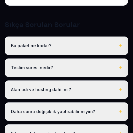
Sıkça Sorulan Sorular
Bu paket ne kadar?
Tüm sektörel paketlerimiz gibi Hazır Fast Food Sitesi de
yıllık 50 USD + KDV tek fiyattır. Bu tutara ücretsiz .com.tr
Teslim süresi nedir?
alan adı, hosting, SSL ve temel SEO dahildir; gizli ücret
yoktur.
Logo, iletişim ve tanıtım metinlerinizi ilettikten sonra
siteniz 1-3 iş günü içinde yayına alınır.
Alan adı ve hosting dahil mi?
Evet. Yıllık paket ücretine ücretsiz .com.tr alan adı ve
hosting dahildir; ayrıca ödeme yapmanız gerekmez.
Daha sonra değişiklik yaptırabilir miyim?
Evet. Teslimden sonra ilk 30 gün ücretsiz revizyon
hakkınız vardır; ayrıca 1 yıl boyunca ücretsiz teknik