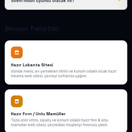
Sitem mobil uyumlu olacak mı?
destek sağlıyoruz. Sonraki yıllarda da uygun bakım
paketlerimiz mevcuttur.
Tüm sitelerimiz responsive (mobil uyumlu) tasarlanır;
telefon, tablet ve bilgisayarda kusursuz görünür ve
Google mobil sıralamasına uygundur.
Benzer Paketler
Hazır Lokanta Sitesi
Günlük menü, ev yemekleri vitrini ve konum odaklı sıcak hazır
lokanta web sitesi; çevreyi sofranıza çağırın.
Hazır Fırın / Unlu Mamüller
Taze ürün vitrini, sipariş ve konum odaklı hazır fırın & unlu
mamuller web sitesi; çevredeki müşteriyi fırınınıza çekin.