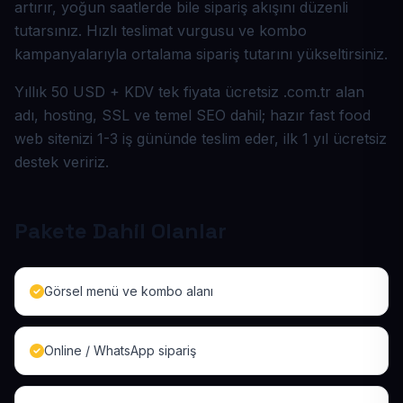
artırır, yoğun saatlerde bile sipariş akışını düzenli
tutarsınız. Hızlı teslimat vurgusu ve kombo
kampanyalarıyla ortalama sipariş tutarını yükseltirsiniz.
Yıllık 50 USD + KDV tek fiyata ücretsiz .com.tr alan
adı, hosting, SSL ve temel SEO dahil; hazır fast food
web sitenizi 1-3 iş gününde teslim eder, ilk 1 yıl ücretsiz
destek veririz.
Pakete Dahil Olanlar
Görsel menü ve kombo alanı
Online / WhatsApp sipariş