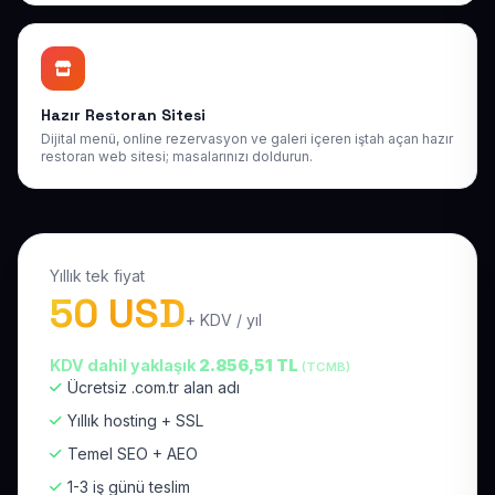
Hazır Restoran Sitesi
Dijital menü, online rezervasyon ve galeri içeren iştah açan hazır
restoran web sitesi; masalarınızı doldurun.
Yıllık tek fiyat
50 USD
+ KDV / yıl
KDV dahil yaklaşık
2.856,51 TL
(TCMB)
Ücretsiz .com.tr alan adı
Yıllık hosting + SSL
Temel SEO + AEO
1-3 iş günü teslim