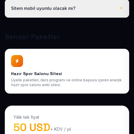
hakkınız vardır; ayrıca 1 yıl boyunca ücretsiz teknik
Sitem mobil uyumlu olacak mı?
destek sağlıyoruz. Sonraki yıllarda da uygun bakım
paketlerimiz mevcuttur.
Tüm sitelerimiz responsive (mobil uyumlu) tasarlanır;
telefon, tablet ve bilgisayarda kusursuz görünür ve
Google mobil sıralamasına uygundur.
Benzer Paketler
Hazır Spor Salonu Sitesi
Üyelik paketleri, ders programı ve online başvuru içeren enerjik
hazır spor salonu web sitesi.
Yıllık tek fiyat
50 USD
+ KDV / yıl