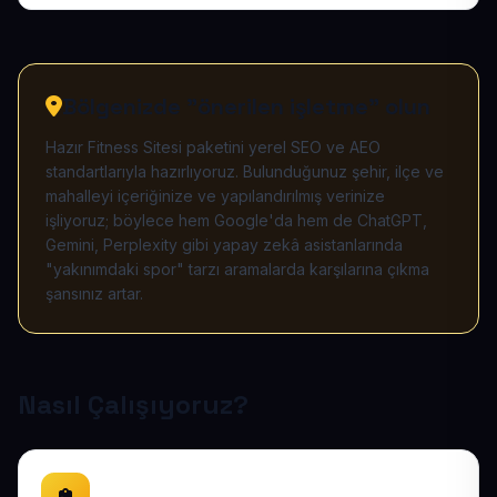
Bölgenizde "önerilen işletme" olun
Hazır Fitness Sitesi paketini yerel SEO ve AEO
standartlarıyla hazırlıyoruz. Bulunduğunuz şehir, ilçe ve
mahalleyi içeriğinize ve yapılandırılmış verinize
işliyoruz; böylece hem Google'da hem de ChatGPT,
Gemini, Perplexity gibi yapay zekâ asistanlarında
"yakınımdaki spor" tarzı aramalarda karşılarına çıkma
şansınız artar.
Nasıl Çalışıyoruz?