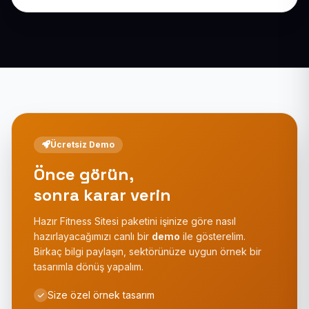
Ücretsiz Demo
Önce görün,
sonra karar verin
Hazır Fitness Sitesi paketini işinize göre nasıl
hazırlayacağımızı canlı bir
demo
ile gösterelim.
Birkaç bilgi paylaşın, sektörünüze uygun örnek bir
tasarımla dönüş yapalım.
Size özel örnek tasarım