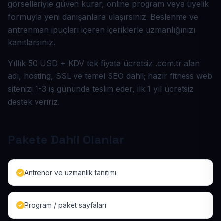
görselleriyle güven kurar, online program veya üyelik
formuyla yeni danışanlara ulaşırsınız. Beslenme ve
antrenman ipuçları içeren içeriklerle uzmanlığınızı
kanıtlarsınız.
Yıllık 50 USD + KDV tek fiyata ücretsiz .com.tr alan
adı, hosting, SSL ve temel SEO dahil; hazır fitness web
sitenizi 1-3 iş gününde teslim eder, ilk 1 yıl ücretsiz
destek veririz.
Pakete Dahil Olanlar
Antrenör ve uzmanlık tanıtımı
Program / paket sayfaları