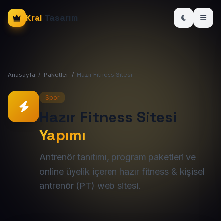
Kral
Tasarım
Anasayfa
/
Paketler
/
Hazır Fitness Sitesi
Spor
Hazır Fitness Sitesi
Yapımı
Antrenör tanıtımı, program paketleri ve
online üyelik içeren hazır fitness & kişisel
antrenör (PT) web sitesi.