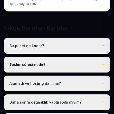
içinde yayına alırız.
Sıkça Sorulan Sorular
Bu paket ne kadar?
Tüm sektörel paketlerimiz gibi Hazır Fitness Sitesi de
yıllık 50 USD + KDV tek fiyattır. Bu tutara ücretsiz .com.tr
Teslim süresi nedir?
alan adı, hosting, SSL ve temel SEO dahildir; gizli ücret
yoktur.
Logo, iletişim ve tanıtım metinlerinizi ilettikten sonra
siteniz 1-3 iş günü içinde yayına alınır.
Alan adı ve hosting dahil mi?
Evet. Yıllık paket ücretine ücretsiz .com.tr alan adı ve
hosting dahildir; ayrıca ödeme yapmanız gerekmez.
Daha sonra değişiklik yaptırabilir miyim?
Evet. Teslimden sonra ilk 30 gün ücretsiz revizyon