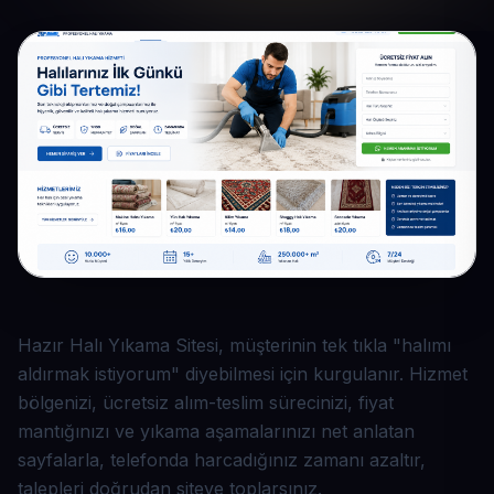
Hazır Halı Yıkama Sitesi, müşterinin tek tıkla "halımı
aldırmak istiyorum" diyebilmesi için kurgulanır. Hizmet
bölgenizi, ücretsiz alım-teslim sürecinizi, fiyat
mantığınızı ve yıkama aşamalarınızı net anlatan
sayfalarla, telefonda harcadığınız zamanı azaltır,
talepleri doğrudan siteye toplarsınız.