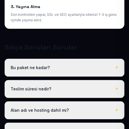
3. Yayına Alma
Son kontrolleri yapar, SSL ve SEO ayarlarıyla sitenizi 1-3 iş günü
içinde yayına alırız.
Sıkça Sorulan Sorular
Bu paket ne kadar?
Tüm sektörel paketlerimiz gibi Hazır Halı Yıkama Sitesi
de yıllık 50 USD + KDV tek fiyattır. Bu tutara ücretsiz
Teslim süresi nedir?
.com.tr alan adı, hosting, SSL ve temel SEO dahildir; gizli
ücret yoktur.
Logo, iletişim ve tanıtım metinlerinizi ilettikten sonra
siteniz 1-3 iş günü içinde yayına alınır.
Alan adı ve hosting dahil mi?
Evet. Yıllık paket ücretine ücretsiz .com.tr alan adı ve
hosting dahildir; ayrıca ödeme yapmanız gerekmez.