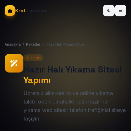
Kral
Tasarım
Anasayfa
/
Paketler
/
Hazır Halı Yıkama Sitesi
Hizmet
Hazır Halı Yıkama Sitesi
Yapımı
Ücretsiz alım-teslim ve online yıkama
talebi odaklı, mahalle bazlı hazır halı
yıkama web sitesi; telefon trafiğinizi siteye
taşıyın.