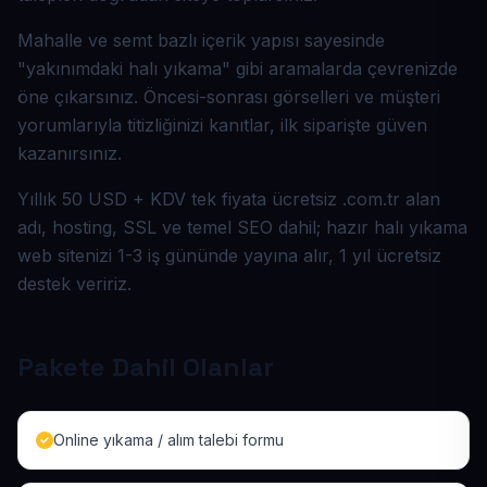
Mahalle ve semt bazlı içerik yapısı sayesinde
"yakınımdaki halı yıkama" gibi aramalarda çevrenizde
öne çıkarsınız. Öncesi-sonrası görselleri ve müşteri
yorumlarıyla titizliğinizi kanıtlar, ilk siparişte güven
kazanırsınız.
Yıllık 50 USD + KDV tek fiyata ücretsiz .com.tr alan
adı, hosting, SSL ve temel SEO dahil; hazır halı yıkama
web sitenizi 1-3 iş gününde yayına alır, 1 yıl ücretsiz
destek veririz.
Pakete Dahil Olanlar
Online yıkama / alım talebi formu