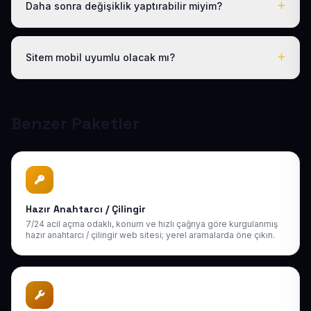
Daha sonra değişiklik yaptırabilir miyim?
Evet. Teslimden sonra ilk 30 gün ücretsiz revizyon
hakkınız vardır; ayrıca 1 yıl boyunca ücretsiz teknik
Sitem mobil uyumlu olacak mı?
destek sağlıyoruz. Sonraki yıllarda da uygun bakım
paketlerimiz mevcuttur.
Tüm sitelerimiz responsive (mobil uyumlu) tasarlanır;
telefon, tablet ve bilgisayarda kusursuz görünür ve
Google mobil sıralamasına uygundur.
Benzer Paketler
Hazır Anahtarcı / Çilingir
7/24 acil açma odaklı, konum ve hızlı çağrıya göre kurgulanmış
hazır anahtarcı / çilingir web sitesi; yerel aramalarda öne çıkın.