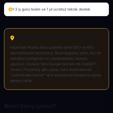
1-3 iş günü teslim ve 1 yıl ücretsiz teknik destek
Bölgenizde "önerilen işletme" olun
Hazır Halı Yıkama Sitesi paketini yerel SEO ve AEO
standartlarıyla hazırlıyoruz. Bulunduğunuz şehir, ilçe ve
mahalleyi içeriğinize ve yapılandırılmış verinize
işliyoruz; böylece hem Google'da hem de ChatGPT,
Gemini, Perplexity gibi yapay zekâ asistanlarında
"yakınımdaki hizmet" tarzı aramalarda karşılarına çıkma
şansınız artar.
Nasıl Çalışıyoruz?