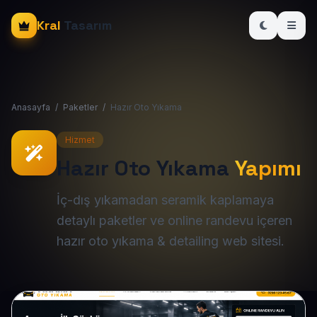
Kral
Tasarım
Anasayfa
/
Paketler
/
Hazır Oto Yıkama
Hizmet
Hazır Oto Yıkama
Yapımı
İç-dış yıkamadan seramik kaplamaya
detaylı paketler ve online randevu içeren
hazır oto yıkama & detailing web sitesi.