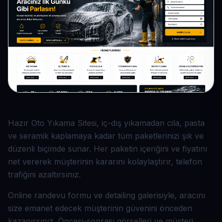
Hazır Oto Yıkama Sitesi, iç-dış yıkamadan cila, pasta
ve seramik kaplamaya kadar tüm paketlerinizi şık ve
düzenli biçimde sunar. Her paketin içeriğini ve fiyatını
net vererek müşterinin kararını kolaylaştırır, telefon
trafiğini azaltırsınız.
Online randevu formu ve detailing galerisiyle, aracını
size emanet edecek müşterinin güvenini önceden
kazanırsınız. Öncesi-sonrası görselleri ve müşteri