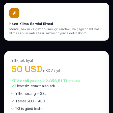
Hazır Klima Servisi Sitesi
Montaj, bakım ve gaz dolumu için randevu ve çağrı odaklı hazır
klima servisi web sitesi; sezon boyunca dolu takvim.
Yıllık tek fiyat
50 USD
+ KDV / yıl
KDV dahil yaklaşık
2.856,51 TL
(TCMB)
Ücretsiz .com.tr alan adı
Yıllık hosting + SSL
Temel SEO + AEO
1-3 iş günü teslim