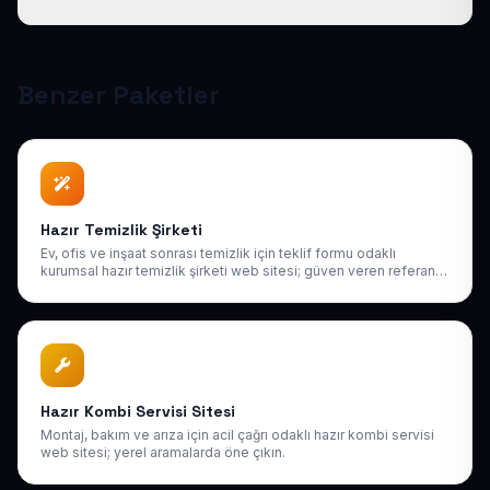
destek sağlıyoruz. Sonraki yıllarda da uygun bakım
paketlerimiz mevcuttur.
Tüm sitelerimiz responsive (mobil uyumlu) tasarlanır;
telefon, tablet ve bilgisayarda kusursuz görünür ve
Google mobil sıralamasına uygundur.
Benzer Paketler
Hazır Temizlik Şirketi
Ev, ofis ve inşaat sonrası temizlik için teklif formu odaklı
kurumsal hazır temizlik şirketi web sitesi; güven veren referans
yapısı.
Hazır Kombi Servisi Sitesi
Montaj, bakım ve arıza için acil çağrı odaklı hazır kombi servisi
web sitesi; yerel aramalarda öne çıkın.