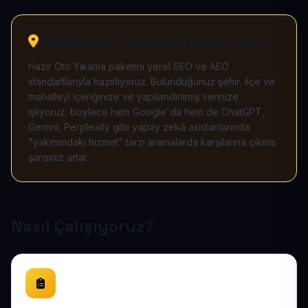
Bölgenizde "önerilen işletme" olun
Hazır Oto Yıkama paketini yerel SEO ve AEO
standartlarıyla hazırlıyoruz. Bulunduğunuz şehir, ilçe ve
mahalleyi içeriğinize ve yapılandırılmış verinize
işliyoruz; böylece hem Google'da hem de ChatGPT,
Gemini, Perplexity gibi yapay zekâ asistanlarında
"yakınımdaki hizmet" tarzı aramalarda karşılarına çıkma
şansınız artar.
Nasıl Çalışıyoruz?