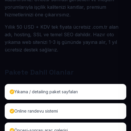
yorumlarıyla işçilik kalitenizi kanıtlar, premium
hizmetlerinizi öne çıkarırsınız.
Yıllık 50 USD + KDV tek fiyata ücretsiz .com.tr alan
adı, hosting, SSL ve temel SEO dahildir. Hazır oto
yıkama web sitenizi 1-3 iş gününde yayına alır, 1 yıl
ücretsiz destek sağlarız.
Pakete Dahil Olanlar
Yıkama / detailing paket sayfaları
Online randevu sistemi
Öncesi-sonrası araç galerisi