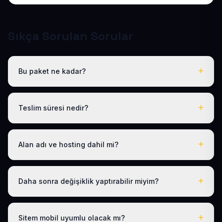
Sıkça Sorulan Sorular
Bu paket ne kadar?
Tüm sektörel paketlerimiz gibi Hazır Oto Yıkama de yıllık
50 USD + KDV tek fiyattır. Bu tutara ücretsiz .com.tr alan
Teslim süresi nedir?
adı, hosting, SSL ve temel SEO dahildir; gizli ücret yoktur.
Logo, iletişim ve tanıtım metinlerinizi ilettikten sonra
siteniz 1-3 iş günü içinde yayına alınır.
Alan adı ve hosting dahil mi?
Evet. Yıllık paket ücretine ücretsiz .com.tr alan adı ve
hosting dahildir; ayrıca ödeme yapmanız gerekmez.
Daha sonra değişiklik yaptırabilir miyim?
Evet. Teslimden sonra ilk 30 gün ücretsiz revizyon
hakkınız vardır; ayrıca 1 yıl boyunca ücretsiz teknik
Sitem mobil uyumlu olacak mı?