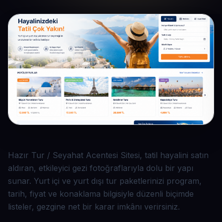
Hazır Tur / Seyahat Acentesi Sitesi, tatil hayalini satın
aldıran, etkileyici gezi fotoğraflarıyla dolu bir yapı
sunar. Yurt içi ve yurt dışı tur paketlerinizi program,
tarih, fiyat ve konaklama bilgisiyle düzenli biçimde
listeler, gezgine net bir karar imkânı verirsiniz.