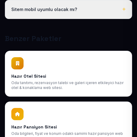
hakkınız vardır; ayrıca 1 yıl boyunca ücretsiz teknik
Sitem mobil uyumlu olacak mı?
destek sağlıyoruz. Sonraki yıllarda da uygun bakım
paketlerimiz mevcuttur.
Tüm sitelerimiz responsive (mobil uyumlu) tasarlanır;
telefon, tablet ve bilgisayarda kusursuz görünür ve
Google mobil sıralamasına uygundur.
Benzer Paketler
Hazır Otel Sitesi
Oda tanıtımı, rezervasyon talebi ve galeri içeren etkileyici hazır
otel & konaklama web sitesi.
Hazır Pansiyon Sitesi
Oda bilgileri, fiyat ve konum odaklı samimi hazır pansiyon web