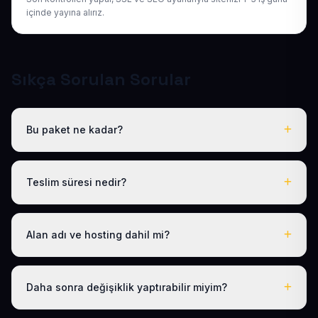
içinde yayına alırız.
Sıkça Sorulan Sorular
Bu paket ne kadar?
Tüm sektörel paketlerimiz gibi Hazır Tur / Seyahat
Acentesi de yıllık 50 USD + KDV tek fiyattır. Bu tutara
Teslim süresi nedir?
ücretsiz .com.tr alan adı, hosting, SSL ve temel SEO
dahildir; gizli ücret yoktur.
Logo, iletişim ve tanıtım metinlerinizi ilettikten sonra
siteniz 1-3 iş günü içinde yayına alınır.
Alan adı ve hosting dahil mi?
Evet. Yıllık paket ücretine ücretsiz .com.tr alan adı ve
hosting dahildir; ayrıca ödeme yapmanız gerekmez.
Daha sonra değişiklik yaptırabilir miyim?
Evet. Teslimden sonra ilk 30 gün ücretsiz revizyon