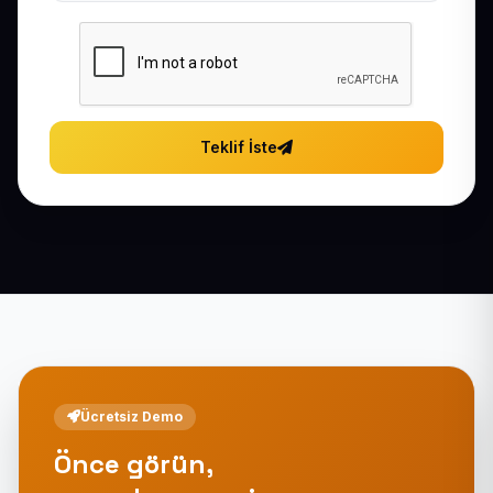
Teklif İste
Ücretsiz Demo
Önce görün,