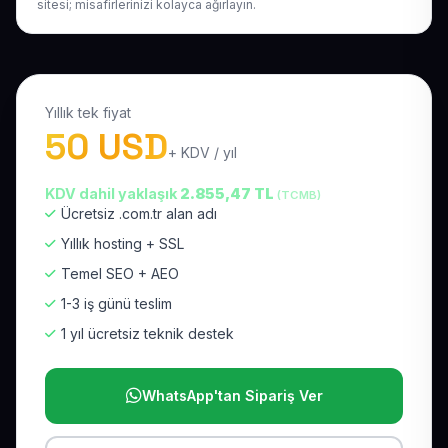
sitesi; misafirlerinizi kolayca ağırlayın.
Yıllık tek fiyat
50 USD
+ KDV / yıl
KDV dahil yaklaşık
2.855,47 TL
(TCMB)
Ücretsiz .com.tr alan adı
Yıllık hosting + SSL
Temel SEO + AEO
1-3 iş günü teslim
1 yıl ücretsiz teknik destek
WhatsApp'tan Sipariş Ver