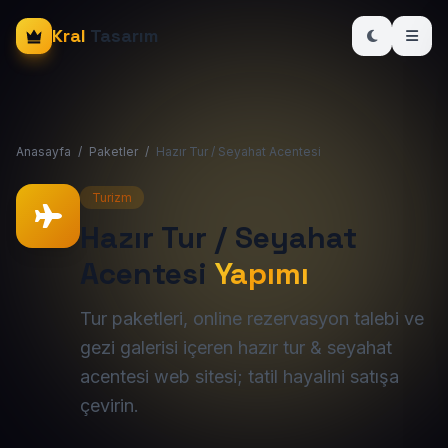
Kral
Tasarım
Anasayfa
/
Paketler
/
Hazır Tur / Seyahat Acentesi
Turizm
Hazır Tur / Seyahat
Acentesi
Yapımı
Tur paketleri, online rezervasyon talebi ve
gezi galerisi içeren hazır tur & seyahat
acentesi web sitesi; tatil hayalini satışa
çevirin.