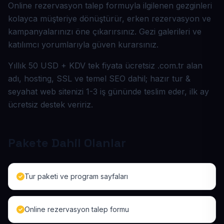
Online rezervasyon talep formuyla ilgilenen gezginleri
kolayca müşteriye dönüştürür, erken rezervasyon ve
kampanyalarınızı öne çıkarırsınız. Gezi galerileri ve
katılımcı yorumlarıyla güven kurarsınız.
Yıllık 50 USD + KDV tek fiyata ücretsiz .com.tr alan
adı, hosting, SSL ve temel SEO dahil; hazır tur &
seyahat web sitenizi 1-3 iş gününde teslim eder, ilk ay
ücretsiz destek veririz.
Pakete Dahil Olanlar
Tur paketi ve program sayfaları
Online rezervasyon talep formu