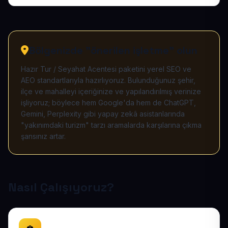
Bölgenizde "önerilen işletme" olun
Hazır Tur / Seyahat Acentesi paketini yerel SEO ve
AEO standartlarıyla hazırlıyoruz. Bulunduğunuz şehir,
ilçe ve mahalleyi içeriğinize ve yapılandırılmış verinize
işliyoruz; böylece hem Google'da hem de ChatGPT,
Gemini, Perplexity gibi yapay zekâ asistanlarında
"yakınımdaki turizm" tarzı aramalarda karşılarına çıkma
şansınız artar.
Nasıl Çalışıyoruz?