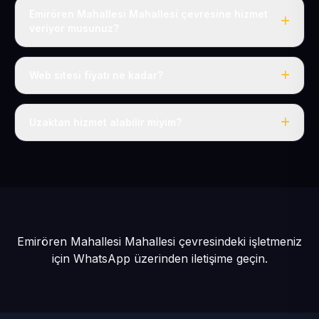
Emirören Mahallesi Mahallesi çevresine hizmet
veriyor musunuz?
Evet, Emirören Mahallesi dahil tüm Bünyan ve Bünyan
çevresine hizmet veriyoruz.
Web sitesi fiyatı ne kadar?
Tek fiyat: yılda 50 USD + KDV, her şey dahil.
Uzaktan hizmet alabilir miyim?
Evet, tüm sürecimiz uzaktan yürütülür; nerede olursanız
olun eksiksiz hizmet alırsınız.
Emirören Mahallesi Mahallesi çevresindeki işletmeniz
için
WhatsApp üzerinden iletişime geçin.