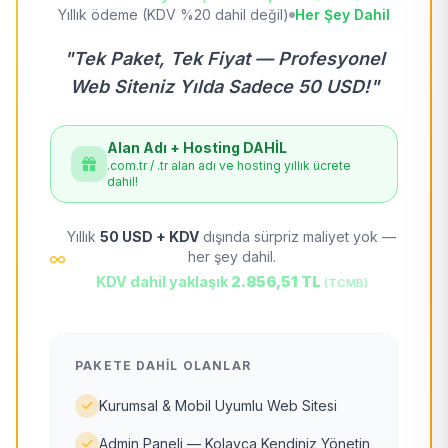
Yıllık ödeme (KDV %20 dahil değil)
Her Şey Dahil
"Tek Paket, Tek Fiyat — Profesyonel
Web Siteniz Yılda Sadece 50 USD!"
Alan Adı + Hosting DAHİL
.com.tr / .tr alan adı ve hosting yıllık ücrete
dahil!
Yıllık
50 USD + KDV
dışında sürpriz maliyet yok —
her şey dahil.
KDV dahil yaklaşık
2.856,51 TL
(TCMB)
PAKETE DAHIL OLANLAR
Kurumsal & Mobil Uyumlu Web Sitesi
Admin Paneli — Kolayca Kendiniz Yönetin