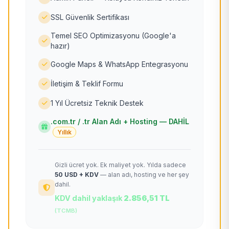
SSL Güvenlik Sertifikası
Temel SEO Optimizasyonu (Google'a
hazır)
Google Maps & WhatsApp Entegrasyonu
İletişim & Teklif Formu
1 Yıl Ücretsiz Teknik Destek
.com.tr / .tr Alan Adı + Hosting — DAHİL
Yıllık
Gizli ücret yok. Ek maliyet yok. Yılda sadece
50 USD + KDV
— alan adı, hosting ve her şey
dahil.
KDV dahil yaklaşık
2.856,51 TL
(TCMB)