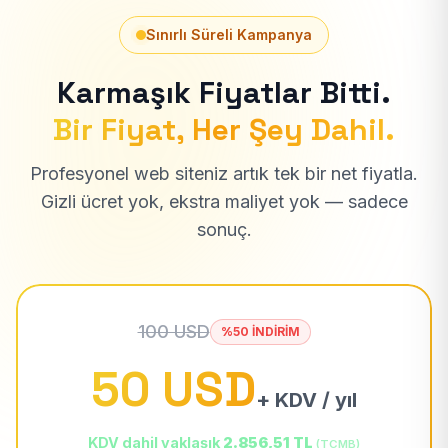
Sınırlı Süreli Kampanya
Karmaşık Fiyatlar Bitti.
Bir Fiyat, Her Şey Dahil.
Profesyonel web siteniz artık tek bir net fiyatla.
Gizli ücret yok, ekstra maliyet yok — sadece
sonuç.
100 USD
%50 İNDİRİM
50 USD
+ KDV / yıl
KDV dahil yaklaşık
2.856,51 TL
(TCMB)