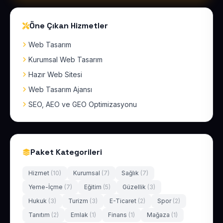
Öne Çıkan Hizmetler
Web Tasarım
Kurumsal Web Tasarım
Hazır Web Sitesi
Web Tasarım Ajansı
SEO, AEO ve GEO Optimizasyonu
Paket Kategorileri
Hizmet
(10)
Kurumsal
(7)
Sağlık
(7)
Yeme-İçme
(7)
Eğitim
(5)
Güzellik
(3)
Hukuk
(3)
Turizm
(3)
E-Ticaret
(2)
Spor
(2)
Tanıtım
(2)
Emlak
(1)
Finans
(1)
Mağaza
(1)