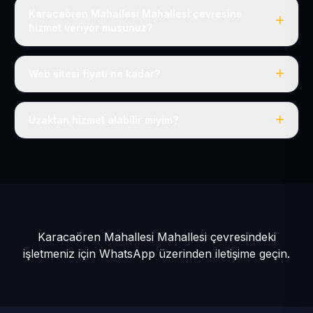
Karacaören Mahallesi Mahallesi çevresine
hizmet veriyor musunuz?
Evet, Karacaören Mahallesi dahil tüm Bünyan ve
Bünyan çevresine hizmet veriyoruz.
Web sitesi fiyatı ne kadar?
Tek fiyat: yılda 50 USD + KDV, her şey dahil.
Uzaktan hizmet alabilir miyim?
Evet, tüm sürecimiz uzaktan yürütülür; nerede olursanız
olun eksiksiz hizmet alırsınız.
Karacaören Mahallesi Mahallesi çevresindeki
işletmeniz için
WhatsApp üzerinden iletişime geçin.