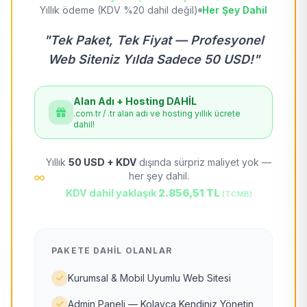
Yıllık ödeme (KDV %20 dahil değil)
Her Şey Dahil
"Tek Paket, Tek Fiyat — Profesyonel
Web Siteniz Yılda Sadece 50 USD!"
Alan Adı + Hosting DAHİL
.com.tr / .tr alan adı ve hosting yıllık ücrete
dahil!
Yıllık
50 USD + KDV
dışında sürpriz maliyet yok —
her şey dahil.
KDV dahil yaklaşık
2.856,51 TL
(TCMB)
PAKETE DAHIL OLANLAR
Kurumsal & Mobil Uyumlu Web Sitesi
Admin Paneli — Kolayca Kendiniz Yönetin