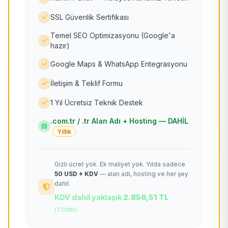
SSL Güvenlik Sertifikası
Temel SEO Optimizasyonu (Google'a
hazır)
Google Maps & WhatsApp Entegrasyonu
İletişim & Teklif Formu
1 Yıl Ücretsiz Teknik Destek
.com.tr / .tr Alan Adı + Hosting — DAHİL
Yıllık
Gizli ücret yok. Ek maliyet yok. Yılda sadece
50 USD + KDV
— alan adı, hosting ve her şey
dahil.
KDV dahil yaklaşık
2.856,51 TL
(TCMB)