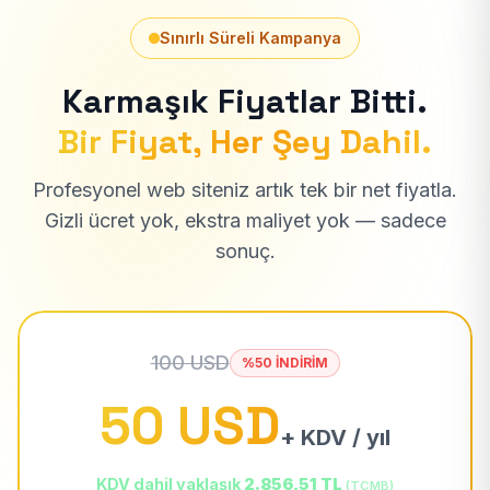
Sınırlı Süreli Kampanya
Karmaşık Fiyatlar Bitti.
Bir Fiyat, Her Şey Dahil.
Profesyonel web siteniz artık tek bir net fiyatla.
Gizli ücret yok, ekstra maliyet yok — sadece
sonuç.
100 USD
%50 İNDİRİM
50 USD
+ KDV / yıl
KDV dahil yaklaşık
2.856,51 TL
(TCMB)