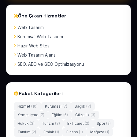
Öne Çıkan Hizmetler
Web Tasarım
Kurumsal Web Tasarım
Hazır Web Sitesi
Web Tasarım Ajansı
SEO, AEO ve GEO Optimizasyonu
Paket Kategorileri
Hizmet
(10)
Kurumsal
(7)
Sağlık
(7)
Yeme-İçme
(7)
Eğitim
(5)
Güzellik
(3)
Hukuk
(3)
Turizm
(3)
E-Ticaret
(2)
Spor
(2)
Tanıtım
(2)
Emlak
(1)
Finans
(1)
Mağaza
(1)