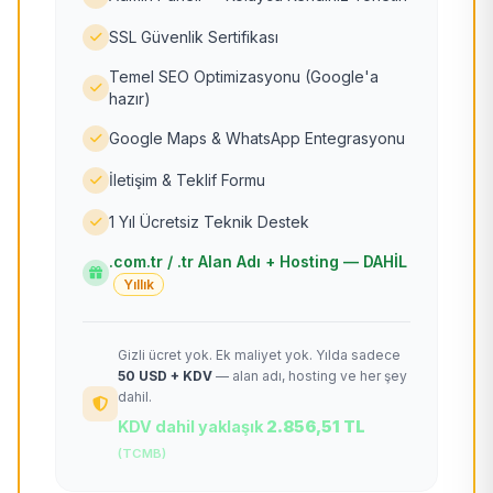
SSL Güvenlik Sertifikası
Temel SEO Optimizasyonu (Google'a
hazır)
Google Maps & WhatsApp Entegrasyonu
İletişim & Teklif Formu
1 Yıl Ücretsiz Teknik Destek
.com.tr / .tr Alan Adı + Hosting — DAHİL
Yıllık
Gizli ücret yok. Ek maliyet yok. Yılda sadece
50 USD + KDV
— alan adı, hosting ve her şey
dahil.
KDV dahil yaklaşık
2.856,51 TL
(TCMB)