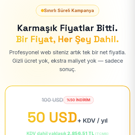
Sınırlı Süreli Kampanya
Karmaşık Fiyatlar Bitti.
Bir Fiyat, Her Şey Dahil.
Profesyonel web siteniz artık tek bir net fiyatla.
Gizli ücret yok, ekstra maliyet yok — sadece
sonuç.
100 USD
%50 İNDİRİM
50 USD
+ KDV / yıl
KDV dahil yaklaşık
2.856,51 TL
(TCMB)