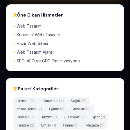
Öne Çıkan Hizmetler
Web Tasarım
Kurumsal Web Tasarım
Hazır Web Sitesi
Web Tasarım Ajansı
SEO, AEO ve GEO Optimizasyonu
Paket Kategorileri
Hizmet
(10)
Kurumsal
(7)
Sağlık
(7)
Yeme-İçme
(7)
Eğitim
(5)
Güzellik
(3)
Hukuk
(3)
Turizm
(3)
E-Ticaret
(2)
Spor
(2)
Tanıtım
(2)
Emlak
(1)
Finans
(1)
Mağaza
(1)