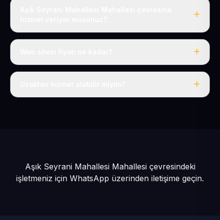
Aşık Seyrani Mahallesi Mahallesi çevresine
hizmet veriyor musunuz?
Evet, Aşık Seyrani Mahallesi dahil tüm Develi ve Develi
çevresine hizmet veriyoruz.
Web sitesi fiyatı ne kadar?
Tek fiyat: yılda 50 USD + KDV, her şey dahil.
Uzaktan hizmet alabilir miyim?
Evet, tüm sürecimiz uzaktan yürütülür; nerede olursanız
olun eksiksiz hizmet alırsınız.
Aşık Seyrani Mahallesi Mahallesi çevresindeki
işletmeniz için
WhatsApp üzerinden iletişime geçin.