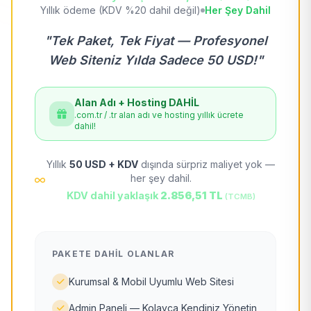
Yıllık ödeme (KDV %20 dahil değil)
Her Şey Dahil
"Tek Paket, Tek Fiyat — Profesyonel
Web Siteniz Yılda Sadece 50 USD!"
Alan Adı + Hosting DAHİL
.com.tr / .tr alan adı ve hosting yıllık ücrete
dahil!
Yıllık
50 USD + KDV
dışında sürpriz maliyet yok —
her şey dahil.
KDV dahil yaklaşık
2.856,51 TL
(TCMB)
PAKETE DAHIL OLANLAR
Kurumsal & Mobil Uyumlu Web Sitesi
Admin Paneli — Kolayca Kendiniz Yönetin