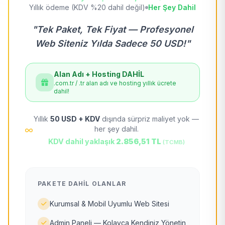
Yıllık ödeme (KDV %20 dahil değil)
Her Şey Dahil
"Tek Paket, Tek Fiyat — Profesyonel
Web Siteniz Yılda Sadece 50 USD!"
Alan Adı + Hosting DAHİL
.com.tr / .tr alan adı ve hosting yıllık ücrete
dahil!
Yıllık
50 USD + KDV
dışında sürpriz maliyet yok —
her şey dahil.
KDV dahil yaklaşık
2.856,51 TL
(TCMB)
PAKETE DAHIL OLANLAR
Kurumsal & Mobil Uyumlu Web Sitesi
Admin Paneli — Kolayca Kendiniz Yönetin