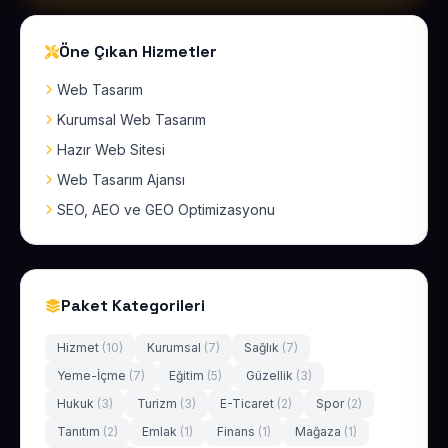
Öne Çıkan Hizmetler
Web Tasarım
Kurumsal Web Tasarım
Hazır Web Sitesi
Web Tasarım Ajansı
SEO, AEO ve GEO Optimizasyonu
Paket Kategorileri
Hizmet
(10)
Kurumsal
(7)
Sağlık
(7)
Yeme-İçme
(7)
Eğitim
(5)
Güzellik
(3)
Hukuk
(3)
Turizm
(3)
E-Ticaret
(2)
Spor
(2)
Tanıtım
(2)
Emlak
(1)
Finans
(1)
Mağaza
(1)