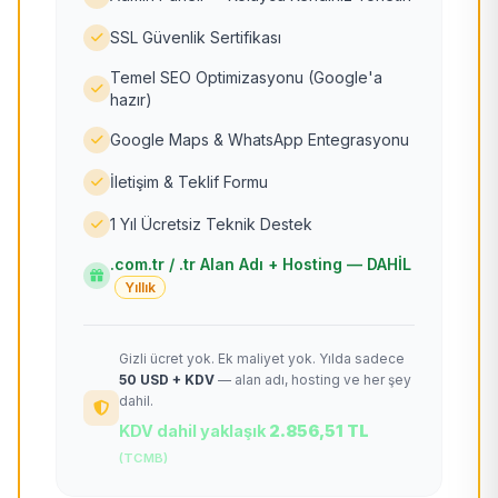
SSL Güvenlik Sertifikası
Temel SEO Optimizasyonu (Google'a
hazır)
Google Maps & WhatsApp Entegrasyonu
İletişim & Teklif Formu
1 Yıl Ücretsiz Teknik Destek
.com.tr / .tr Alan Adı + Hosting — DAHİL
Yıllık
Gizli ücret yok. Ek maliyet yok. Yılda sadece
50 USD + KDV
— alan adı, hosting ve her şey
dahil.
KDV dahil yaklaşık
2.856,51 TL
(TCMB)