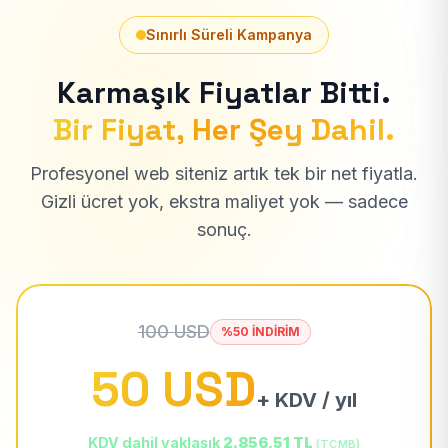
Sınırlı Süreli Kampanya
Karmaşık Fiyatlar Bitti.
Bir Fiyat, Her Şey Dahil.
Profesyonel web siteniz artık tek bir net fiyatla.
Gizli ücret yok, ekstra maliyet yok — sadece
sonuç.
100 USD
%50 İNDİRİM
50 USD
+ KDV / yıl
KDV dahil yaklaşık
2.856,51 TL
(TCMB)