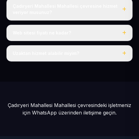
Çadıryeri Mahallesi Mahallesi çevresine hizmet
veriyor musunuz?
Evet, Çadıryeri Mahallesi dahil tüm Develi ve Develi
çevresine hizmet veriyoruz.
Web sitesi fiyatı ne kadar?
Tek fiyat: yılda 50 USD + KDV, her şey dahil.
Uzaktan hizmet alabilir miyim?
Evet, tüm sürecimiz uzaktan yürütülür; nerede olursanız
olun eksiksiz hizmet alırsınız.
Çadıryeri Mahallesi Mahallesi çevresindeki işletmeniz
için
WhatsApp üzerinden iletişime geçin.