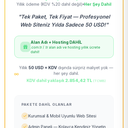
Yıllık ödeme (KDV %20 dahil değil)
Her Şey Dahil
"Tek Paket, Tek Fiyat — Profesyonel
Web Siteniz Yılda Sadece 50 USD!"
Alan Adı + Hosting DAHİL
.com.tr / .tr alan adı ve hosting yıllık ücrete
dahil!
Yıllık
50 USD + KDV
dışında sürpriz maliyet yok —
her şey dahil.
KDV dahil yaklaşık
2.854,42 TL
(TCMB)
PAKETE DAHIL OLANLAR
Kurumsal & Mobil Uyumlu Web Sitesi
Admin Paneli — Kolayca Kendiniz Yönetin