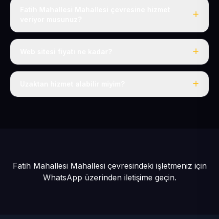
Fatih Mahallesi Mahallesi çevresine hizmet
veriyor musunuz?
Evet, Fatih Mahallesi dahil tüm Develi ve Develi
çevresine hizmet veriyoruz.
Web sitesi fiyatı ne kadar?
Tek fiyat: yılda 50 USD + KDV, her şey dahil.
Uzaktan hizmet alabilir miyim?
Evet, tüm sürecimiz uzaktan yürütülür; nerede olursanız
olun eksiksiz hizmet alırsınız.
Fatih Mahallesi Mahallesi çevresindeki işletmeniz için
WhatsApp üzerinden iletişime geçin.