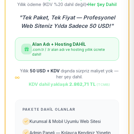
Yıllık ödeme (KDV %20 dahil değil)
Her Şey Dahil
"Tek Paket, Tek Fiyat — Profesyonel
Web Siteniz Yılda Sadece 50 USD!"
Alan Adı + Hosting DAHİL
.com.tr / .tr alan adı ve hosting yıllık ücrete
dahil!
Yıllık
50 USD + KDV
dışında sürpriz maliyet yok —
her şey dahil.
KDV dahil yaklaşık
2.862,71 TL
(TCMB)
PAKETE DAHIL OLANLAR
Kurumsal & Mobil Uyumlu Web Sitesi
Admin Paneli — Kolayca Kendiniz Yönetin