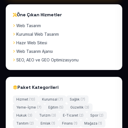
Öne Çıkan Hizmetler
Web Tasarım
Kurumsal Web Tasarım
Hazır Web Sitesi
Web Tasarım Ajansı
SEO, AEO ve GEO Optimizasyonu
Paket Kategorileri
Hizmet
(10)
Kurumsal
(7)
Sağlık
(7)
Yeme-İçme
(7)
Eğitim
(5)
Güzellik
(3)
Hukuk
(3)
Turizm
(3)
E-Ticaret
(2)
Spor
(2)
Tanıtım
(2)
Emlak
(1)
Finans
(1)
Mağaza
(1)