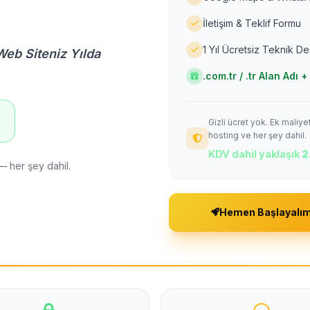
İletişim & Teklif Formu
1 Yıl Ücretsiz Teknik D
Web Siteniz Yılda
.com.tr / .tr Alan Adı
Gizli ücret yok. Ek maliy
!
hosting ve her şey dahil.
KDV dahil yaklaşık
2
— her şey dahil.
Hemen Başlayalı