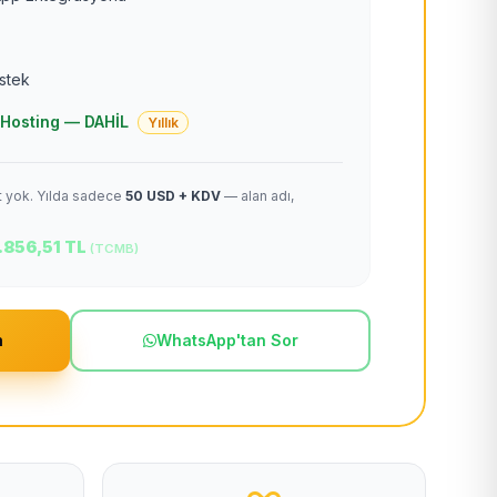
estek
 + Hosting — DAHİL
Yıllık
et yok. Yılda sadece
50 USD + KDV
— alan adı,
.856,51 TL
(TCMB)
m
WhatsApp'tan Sor