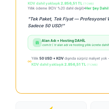
KDV dahil yaklaşık
2.856,51 TL
(TCMB)
Yıllık ödeme (KDV %20 dahil değil)
Her Şey Dahil
"Tek Paket, Tek Fiyat — Profesyonel 
Sadece 50 USD!"
Alan Adı + Hosting DAHİL
.com.tr / .tr alan adı ve hosting yıllık ücrete dahil
Yıllık
50 USD + KDV
dışında sürpriz maliyet yok 
KDV dahil yaklaşık
2.856,51 TL
(TCMB)