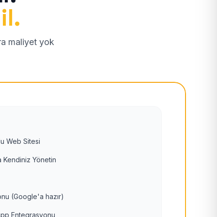
il.
tra maliyet yok
u Web Sitesi
 Kendiniz Yönetin
nu (Google'a hazır)
pp Entegrasyonu