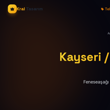
Kral
Tasarım
Tek
A
Kayseri /
Feneseaşağı 