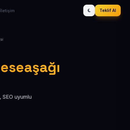
Teklif Al
İletişim
si
eneseaşağı
l, SEO uyumlu