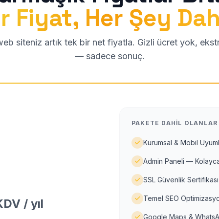
r Fiyat, Her Şey Dah
b siteniz artık tek bir net fiyatla. Gizli ücret yok, eks
— sadece sonuç.
PAKETE DAHIL OLANLAR
Kurumsal & Mobil Uyuml
Admin Paneli — Kolayca
SSL Güvenlik Sertifikası
Temel SEO Optimizasyo
DV / yıl
Google Maps & WhatsA