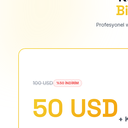
Bi
Profesyonel we
100 USD
%50 İNDİRİM
50 USD
+ K