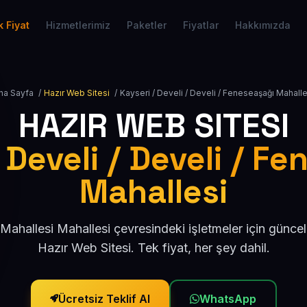
 Fiyat
Hizmetlerimiz
Paketler
Fiyatlar
Hakkımızda
na Sayfa
/
Hazır Web Sitesi
/
Kayseri / Develi / Develi / Feneseaşağı Mahalle
HAZIR WEB SITESI
 Develi / Develi / F
Mahallesi
Mahallesi Mahallesi çevresindeki işletmeler için günce
Hazır Web Sitesi. Tek fiyat, her şey dahil.
Ücretsiz Teklif Al
WhatsApp