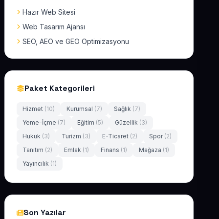
Hazır Web Sitesi
Web Tasarım Ajansı
SEO, AEO ve GEO Optimizasyonu
Paket Kategorileri
Hizmet
(10)
Kurumsal
(7)
Sağlık
(7)
Yeme-İçme
(7)
Eğitim
(5)
Güzellik
(3)
Hukuk
(3)
Turizm
(3)
E-Ticaret
(2)
Spor
(2)
Tanıtım
(2)
Emlak
(1)
Finans
(1)
Mağaza
(1)
Yayıncılık
(1)
Son Yazılar