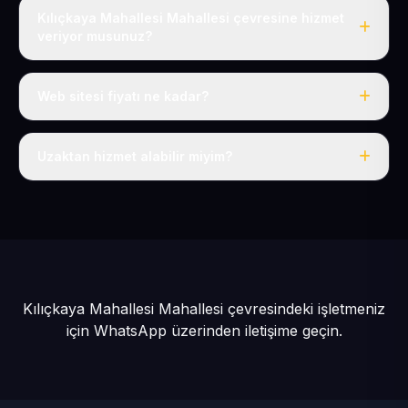
Kılıçkaya Mahallesi Mahallesi çevresine hizmet
veriyor musunuz?
Evet, Kılıçkaya Mahallesi dahil tüm Develi ve Develi
çevresine hizmet veriyoruz.
Web sitesi fiyatı ne kadar?
Tek fiyat: yılda 50 USD + KDV, her şey dahil.
Uzaktan hizmet alabilir miyim?
Evet, tüm sürecimiz uzaktan yürütülür; nerede olursanız
olun eksiksiz hizmet alırsınız.
Kılıçkaya Mahallesi Mahallesi çevresindeki işletmeniz
için
WhatsApp üzerinden iletişime geçin.