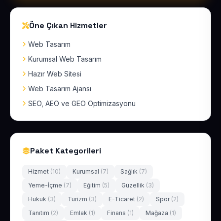
Öne Çıkan Hizmetler
Web Tasarım
Kurumsal Web Tasarım
Hazır Web Sitesi
Web Tasarım Ajansı
SEO, AEO ve GEO Optimizasyonu
Paket Kategorileri
Hizmet
(10)
Kurumsal
(7)
Sağlık
(7)
Yeme-İçme
(7)
Eğitim
(5)
Güzellik
(3)
Hukuk
(3)
Turizm
(3)
E-Ticaret
(2)
Spor
(2)
Tanıtım
(2)
Emlak
(1)
Finans
(1)
Mağaza
(1)