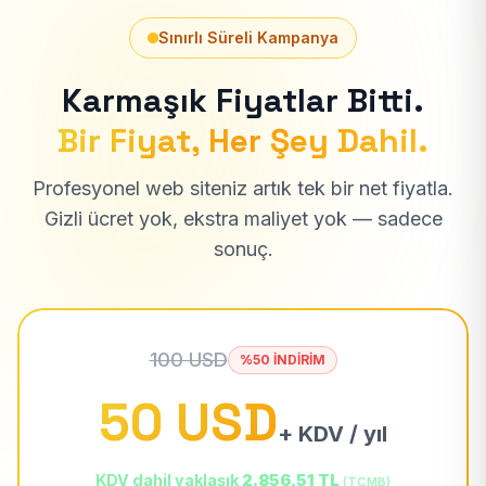
Sınırlı Süreli Kampanya
Karmaşık Fiyatlar Bitti.
Bir Fiyat, Her Şey Dahil.
Profesyonel web siteniz artık tek bir net fiyatla.
Gizli ücret yok, ekstra maliyet yok — sadece
sonuç.
100 USD
%50 İNDİRİM
50 USD
+ KDV / yıl
KDV dahil yaklaşık
2.856,51 TL
(TCMB)