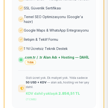
SSL Güvenlik Sertifikası
Temel SEO Optimizasyonu (Google'a
hazır)
Google Maps & WhatsApp Entegrasyonu
İletişim & Teklif Formu
1 Yıl Ücretsiz Teknik Destek
.com.tr / .tr Alan Adı + Hosting — DAHİL
Yıllık
Gizli ücret yok. Ek maliyet yok. Yılda sadece
50 USD + KDV
— alan adı, hosting ve her şey
dahil.
KDV dahil yaklaşık
2.856,51 TL
(TCMB)