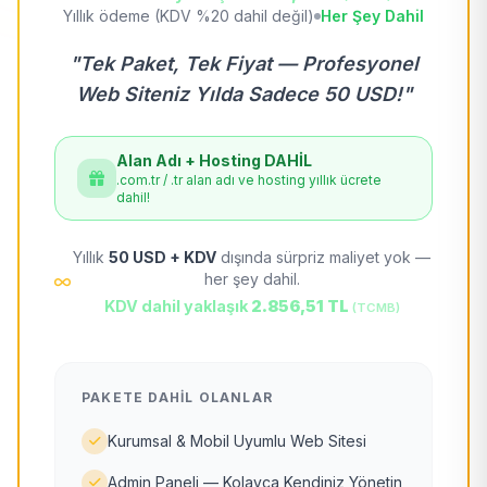
Yıllık ödeme (KDV %20 dahil değil)
Her Şey Dahil
"Tek Paket, Tek Fiyat — Profesyonel
Web Siteniz Yılda Sadece 50 USD!"
Alan Adı + Hosting DAHİL
.com.tr / .tr alan adı ve hosting yıllık ücrete
dahil!
Yıllık
50 USD + KDV
dışında sürpriz maliyet yok —
her şey dahil.
KDV dahil yaklaşık
2.856,51 TL
(TCMB)
PAKETE DAHIL OLANLAR
Kurumsal & Mobil Uyumlu Web Sitesi
Admin Paneli — Kolayca Kendiniz Yönetin