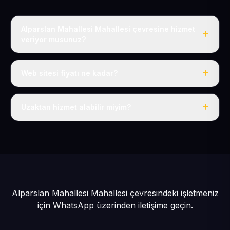
Alparslan Mahallesi Mahallesi çevresine hizmet
veriyor musunuz?
Evet, Alparslan Mahallesi dahil tüm Felahiye ve Felahiye
çevresine hizmet veriyoruz.
Web sitesi fiyatı ne kadar?
Tek fiyat: yılda 50 USD + KDV, her şey dahil.
Uzaktan hizmet alabilir miyim?
Evet, tüm sürecimiz uzaktan yürütülür; nerede olursanız
olun eksiksiz hizmet alırsınız.
Alparslan Mahallesi Mahallesi çevresindeki işletmeniz
için
WhatsApp üzerinden iletişime geçin.