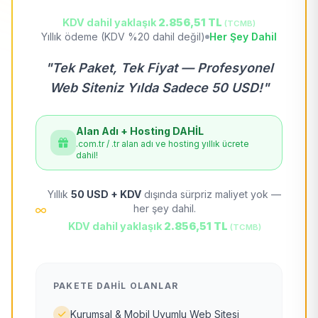
KDV dahil yaklaşık
2.856,51 TL
(TCMB)
Yıllık ödeme (KDV %20 dahil değil)
Her Şey Dahil
"Tek Paket, Tek Fiyat — Profesyonel
Web Siteniz Yılda Sadece 50 USD!"
Alan Adı + Hosting DAHİL
.com.tr / .tr alan adı ve hosting yıllık ücrete
dahil!
Yıllık
50 USD + KDV
dışında sürpriz maliyet yok —
her şey dahil.
KDV dahil yaklaşık
2.856,51 TL
(TCMB)
PAKETE DAHIL OLANLAR
Kurumsal & Mobil Uyumlu Web Sitesi