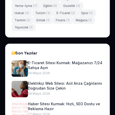
Yeme-İçme
(7)
Eğitim
(5)
Güzellik
(3)
Hukuk
(3)
Turizm
(3)
E-Ticaret
(2)
Spor
(2)
Tanıtım
(2)
Emlak
(1)
Finans
(1)
Mağaza
(1)
Yayıncılık
(1)
Son Yazılar
E-Ticaret Sitesi Kurmak: Mağazanızı 7/24
Satışa Açın
29 Mayıs 2026
Elektrikçi Web Sitesi: Acil Arıza Çağrılarını
Doğrudan Size Çekin
28 Mayıs 2026
Haber Sitesi Kurmak: Hızlı, SEO Dostu ve
Reklama Hazır
27 Mayıs 2026