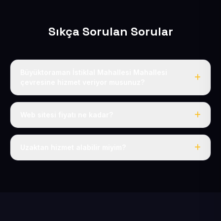
Sıkça Sorulan Sorular
Büyüktoraman İstiklal Mahallesi Mahallesi
çevresine hizmet veriyor musunuz?
Evet, Büyüktoraman İstiklal Mahallesi dahil tüm Felahiye
ve Felahiye çevresine hizmet veriyoruz.
Web sitesi fiyatı ne kadar?
Tek fiyat: yılda 50 USD + KDV, her şey dahil.
Uzaktan hizmet alabilir miyim?
Evet, tüm sürecimiz uzaktan yürütülür; nerede olursanız
olun eksiksiz hizmet alırsınız.