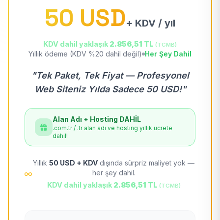
50 USD
+ KDV / yıl
KDV dahil yaklaşık
2.856,51 TL
(TCMB)
Yıllık ödeme (KDV %20 dahil değil)
Her Şey Dahil
"Tek Paket, Tek Fiyat — Profesyonel
Web Siteniz Yılda Sadece 50 USD!"
Alan Adı + Hosting DAHİL
.com.tr / .tr alan adı ve hosting yıllık ücrete
dahil!
Yıllık
50 USD + KDV
dışında sürpriz maliyet yok —
her şey dahil.
KDV dahil yaklaşık
2.856,51 TL
(TCMB)