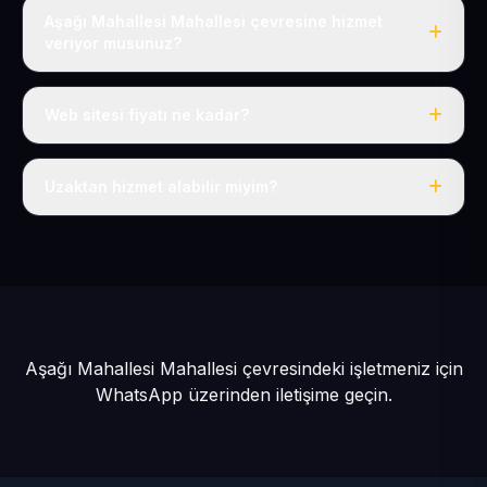
Aşağı Mahallesi Mahallesi çevresine hizmet
veriyor musunuz?
Evet, Aşağı Mahallesi dahil tüm Hacılar ve Hacılar
çevresine hizmet veriyoruz.
Web sitesi fiyatı ne kadar?
Tek fiyat: yılda 50 USD + KDV, her şey dahil.
Uzaktan hizmet alabilir miyim?
Evet, tüm sürecimiz uzaktan yürütülür; nerede olursanız
olun eksiksiz hizmet alırsınız.
Aşağı Mahallesi Mahallesi çevresindeki işletmeniz için
WhatsApp üzerinden iletişime geçin.