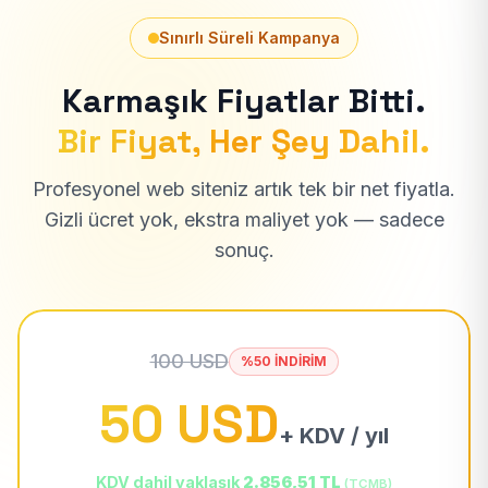
Sınırlı Süreli Kampanya
Karmaşık Fiyatlar Bitti.
Bir Fiyat, Her Şey Dahil.
Profesyonel web siteniz artık tek bir net fiyatla.
Gizli ücret yok, ekstra maliyet yok — sadece
sonuç.
100 USD
%50 İNDİRİM
50 USD
+ KDV / yıl
KDV dahil yaklaşık
2.856,51 TL
(TCMB)