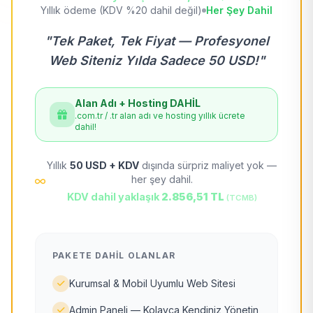
Yıllık ödeme (KDV %20 dahil değil)
Her Şey Dahil
"Tek Paket, Tek Fiyat — Profesyonel
Web Siteniz Yılda Sadece 50 USD!"
Alan Adı + Hosting DAHİL
.com.tr / .tr alan adı ve hosting yıllık ücrete
dahil!
Yıllık
50 USD + KDV
dışında sürpriz maliyet yok —
her şey dahil.
KDV dahil yaklaşık
2.856,51 TL
(TCMB)
PAKETE DAHIL OLANLAR
Kurumsal & Mobil Uyumlu Web Sitesi
Admin Paneli — Kolayca Kendiniz Yönetin