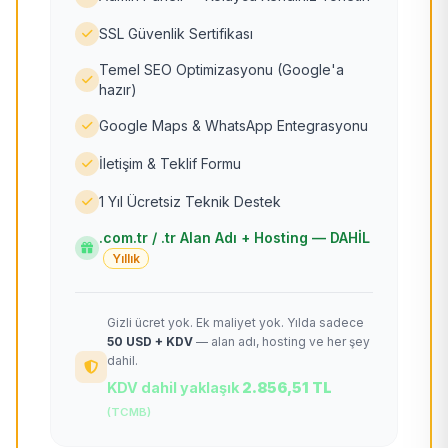
SSL Güvenlik Sertifikası
Temel SEO Optimizasyonu (Google'a
hazır)
Google Maps & WhatsApp Entegrasyonu
İletişim & Teklif Formu
1 Yıl Ücretsiz Teknik Destek
.com.tr / .tr Alan Adı + Hosting — DAHİL
Yıllık
Gizli ücret yok. Ek maliyet yok. Yılda sadece
50 USD + KDV
— alan adı, hosting ve her şey
dahil.
KDV dahil yaklaşık
2.856,51 TL
(TCMB)