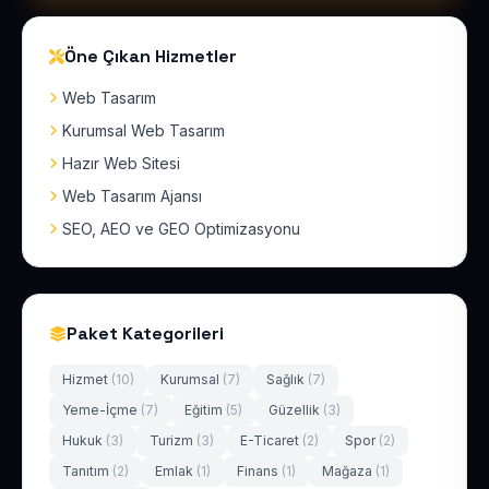
Öne Çıkan Hizmetler
Web Tasarım
Kurumsal Web Tasarım
Hazır Web Sitesi
Web Tasarım Ajansı
SEO, AEO ve GEO Optimizasyonu
Paket Kategorileri
Hizmet
(10)
Kurumsal
(7)
Sağlık
(7)
Yeme-İçme
(7)
Eğitim
(5)
Güzellik
(3)
Hukuk
(3)
Turizm
(3)
E-Ticaret
(2)
Spor
(2)
Tanıtım
(2)
Emlak
(1)
Finans
(1)
Mağaza
(1)