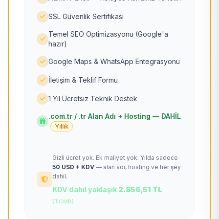
SSL Güvenlik Sertifikası
Temel SEO Optimizasyonu (Google'a
hazır)
Google Maps & WhatsApp Entegrasyonu
İletişim & Teklif Formu
1 Yıl Ücretsiz Teknik Destek
.com.tr / .tr Alan Adı + Hosting — DAHİL
Yıllık
Gizli ücret yok. Ek maliyet yok. Yılda sadece
50 USD + KDV
— alan adı, hosting ve her şey
dahil.
KDV dahil yaklaşık
2.856,51 TL
(TCMB)