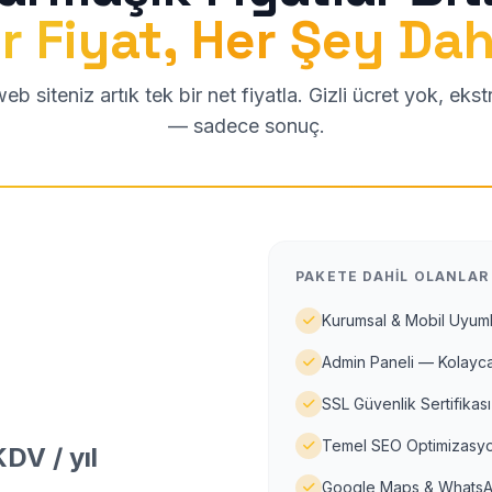
r Fiyat, Her Şey Dah
b siteniz artık tek bir net fiyatla. Gizli ücret yok, eks
— sadece sonuç.
PAKETE DAHIL OLANLAR
Kurumsal & Mobil Uyuml
Admin Paneli — Kolayca
SSL Güvenlik Sertifikası
Temel SEO Optimizasyo
DV / yıl
Google Maps & WhatsA