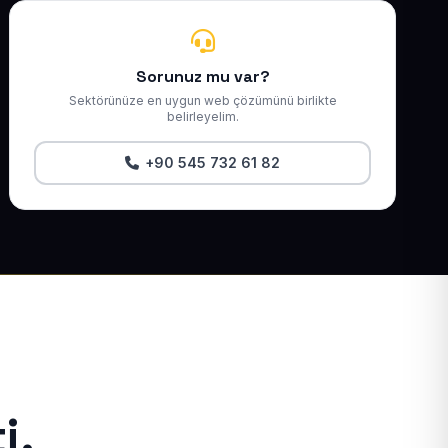
Sorunuz mu var?
Sektörünüze en uygun web çözümünü birlikte
belirleyelim.
+90 545 732 61 82
i.