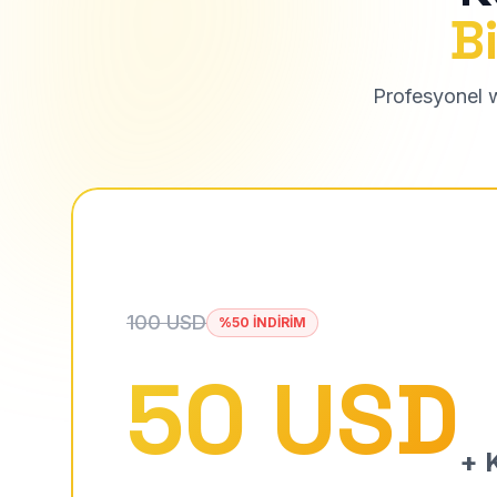
Bi
Profesyonel we
100 USD
%50 İNDİRİM
50 USD
+ K