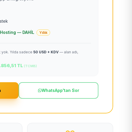
estek
 + Hosting — DAHİL
Yıllık
et yok. Yılda sadece
50 USD + KDV
— alan adı,
.856,51 TL
(TCMB)
m
WhatsApp'tan Sor