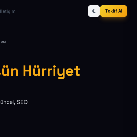
Teklif Al
İletişim
lesi
sün Hürriyet
güncel, SEO