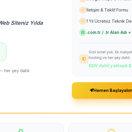
İletişim & Teklif Formu
1 Yıl Ücretsiz Teknik D
Web Siteniz Yılda
.com.tr / .tr Alan Adı
Gizli ücret yok. Ek maliy
!
hosting ve her şey dahil.
KDV dahil yaklaşık
2
— her şey dahil.
Hemen Başlayalı