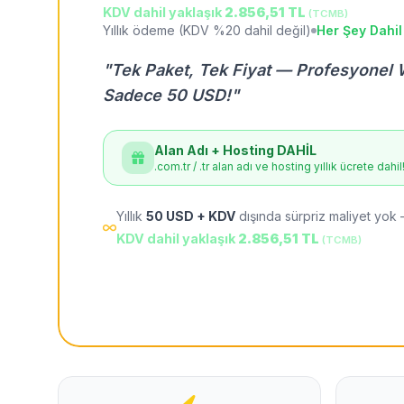
KDV dahil yaklaşık
2.856,51 TL
(TCMB)
Yıllık ödeme (KDV %20 dahil değil)
Her Şey Dahil
"Tek Paket, Tek Fiyat — Profesyonel 
Sadece 50 USD!"
Alan Adı + Hosting DAHİL
.com.tr / .tr alan adı ve hosting yıllık ücrete dahil
Yıllık
50 USD + KDV
dışında sürpriz maliyet yok 
KDV dahil yaklaşık
2.856,51 TL
(TCMB)