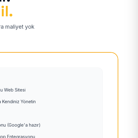
il.
tra maliyet yok
u Web Sitesi
 Kendiniz Yönetin
nu (Google'a hazır)
pp Entegrasyonu