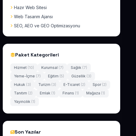
Hazır Web Sitesi
Web Tasarım Ajansı
SEO, AEO ve GEO Optimizasyonu
Paket Kategorileri
Hizmet
(10)
Kurumsal
(7)
Sağlık
(7)
Yeme-İçme
(7)
Eğitim
(5)
Güzellik
(3)
Hukuk
(3)
Turizm
(3)
E-Ticaret
(2)
Spor
(2)
Tanıtım
(2)
Emlak
(1)
Finans
(1)
Mağaza
(1)
Yayıncılık
(1)
Son Yazılar