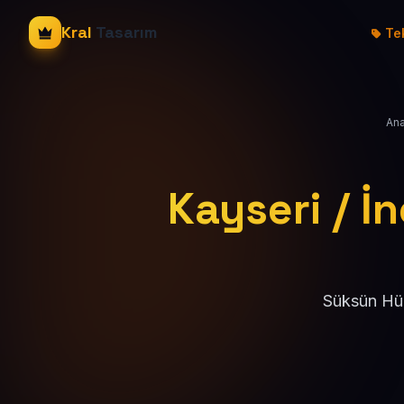
Kral
Tasarım
Tek
Ana
Kayseri / İ
Süksün Hür