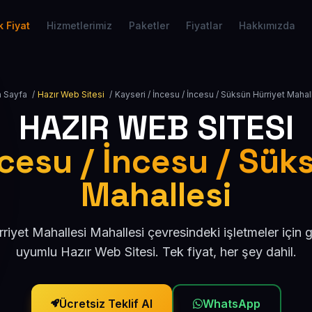
 Fiyat
Hizmetlerimiz
Paketler
Fiyatlar
Hakkımızda
 Sayfa
/
Hazır Web Sitesi
/
Kayseri / İncesu / İncesu / Süksün Hürriyet Mahal
HAZIR WEB SITESI
ncesu / İncesu / Sük
Mahallesi
riyet Mahallesi Mahallesi çevresindeki işletmeler için 
uyumlu Hazır Web Sitesi. Tek fiyat, her şey dahil.
Ücretsiz Teklif Al
WhatsApp