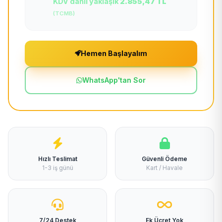
KDV dahil yaklaşık
2.855,47 TL
(TCMB)
Hemen Başlayalım
WhatsApp'tan Sor
Hızlı Teslimat
Güvenli Ödeme
1-3 iş günü
Kart / Havale
7/24 Destek
Ek Ücret Yok