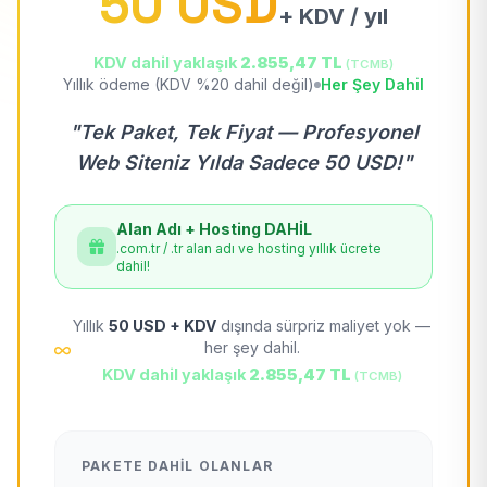
50 USD
+ KDV / yıl
KDV dahil yaklaşık
2.855,47 TL
(TCMB)
Yıllık ödeme (KDV %20 dahil değil)
Her Şey Dahil
"Tek Paket, Tek Fiyat — Profesyonel
Web Siteniz Yılda Sadece 50 USD!"
Alan Adı + Hosting DAHİL
.com.tr / .tr alan adı ve hosting yıllık ücrete
dahil!
Yıllık
50 USD + KDV
dışında sürpriz maliyet yok —
her şey dahil.
KDV dahil yaklaşık
2.855,47 TL
(TCMB)
PAKETE DAHIL OLANLAR