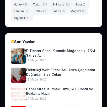
Hukuk
(3)
Turizm
(3)
E-Ticaret
(2)
Spor
(2)
Tanıtım
(2)
Emlak
(1)
Finans
(1)
Mağaza
(1)
Yayıncılık
(1)
Son Yazılar
E-Ticaret Sitesi Kurmak: Mağazanızı 7/24
Satışa Açın
29 Mayıs 2026
Elektrikçi Web Sitesi: Acil Arıza Çağrılarını
Doğrudan Size Çekin
28 Mayıs 2026
Haber Sitesi Kurmak: Hızlı, SEO Dostu ve
Reklama Hazır
27 Mayıs 2026