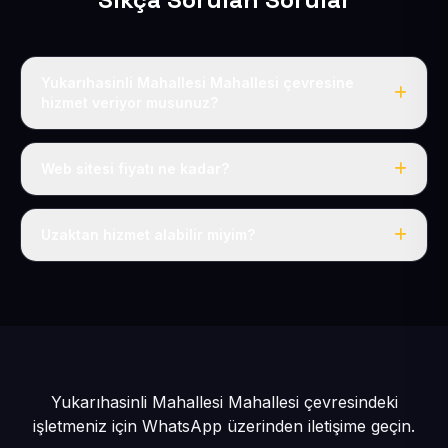
Yukarıhasinli Mahallesi Mahallesi çevresine
hizmet veriyor musunuz?
Evet, Yukarıhasinli Mahallesi dahil tüm Ankarayoluköyler
ve Kocasinan çevresine hizmet veriyoruz.
Web sitesi fiyatı ne kadar?
Tek fiyat: yılda 50 USD + KDV, her şey dahil.
Uzaktan hizmet alabilir miyim?
Evet, tüm sürecimiz uzaktan yürütülür; nerede olursanız
olun eksiksiz hizmet alırsınız.
Yukarıhasinli Mahallesi Mahallesi çevresindeki
işletmeniz için
WhatsApp üzerinden iletişime geçin.