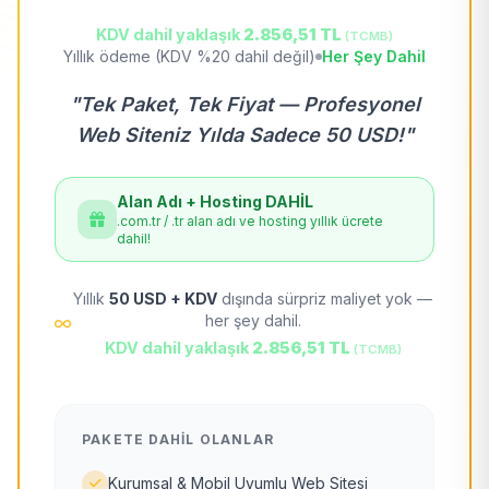
KDV dahil yaklaşık
2.856,51 TL
(TCMB)
Yıllık ödeme (KDV %20 dahil değil)
Her Şey Dahil
"Tek Paket, Tek Fiyat — Profesyonel
Web Siteniz Yılda Sadece 50 USD!"
Alan Adı + Hosting DAHİL
.com.tr / .tr alan adı ve hosting yıllık ücrete
dahil!
Yıllık
50 USD + KDV
dışında sürpriz maliyet yok —
her şey dahil.
KDV dahil yaklaşık
2.856,51 TL
(TCMB)
PAKETE DAHIL OLANLAR
Kurumsal & Mobil Uyumlu Web Sitesi