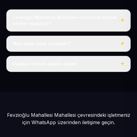
Fevzioğlu Mahallesi Mahallesi çevresine hizmet
veriyor musunuz?
Evet, Fevzioğlu Mahallesi dahil tüm Argıncık ve
Kocasinan çevresine hizmet veriyoruz.
Web sitesi fiyatı ne kadar?
Tek fiyat: yılda 50 USD + KDV, her şey dahil.
Uzaktan hizmet alabilir miyim?
Evet, tüm sürecimiz uzaktan yürütülür; nerede olursanız
olun eksiksiz hizmet alırsınız.
Fevzioğlu Mahallesi Mahallesi çevresindeki işletmeniz
için
WhatsApp üzerinden iletişime geçin.