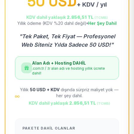
50 USD
+ KDV / yıl
KDV dahil yaklaşık
2.856,51 TL
(TCMB)
Yıllık ödeme (KDV %20 dahil değil)
Her Şey Dahil
"Tek Paket, Tek Fiyat — Profesyonel
Web Siteniz Yılda Sadece 50 USD!"
Alan Adı + Hosting DAHİL
.com.tr / .tr alan adı ve hosting yıllık ücrete
dahil!
Yıllık
50 USD + KDV
dışında sürpriz maliyet yok —
her şey dahil.
KDV dahil yaklaşık
2.856,51 TL
(TCMB)
PAKETE DAHIL OLANLAR