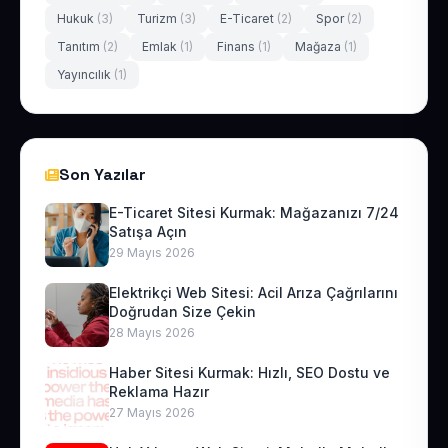
Hukuk
(3)
Turizm
(3)
E-Ticaret
(2)
Spor
(2)
Tanıtım
(2)
Emlak
(1)
Finans
(1)
Mağaza
(1)
Yayıncılık
(1)
Son Yazılar
E-Ticaret Sitesi Kurmak: Mağazanızı 7/24
Satışa Açın
29 Mayıs 2026
Elektrikçi Web Sitesi: Acil Arıza Çağrılarını
Doğrudan Size Çekin
28 Mayıs 2026
Haber Sitesi Kurmak: Hızlı, SEO Dostu ve
Reklama Hazır
27 Mayıs 2026