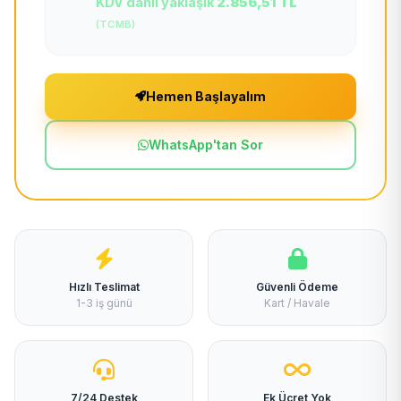
KDV dahil yaklaşık
2.856,51 TL
(TCMB)
Hemen Başlayalım
WhatsApp'tan Sor
Hızlı Teslimat
Güvenli Ödeme
1-3 iş günü
Kart / Havale
7/24 Destek
Ek Ücret Yok