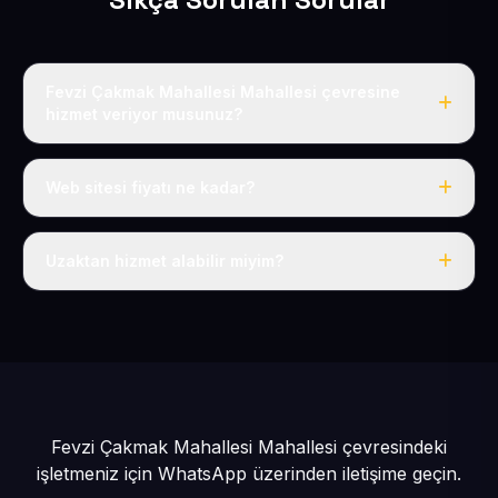
Fevzi Çakmak Mahallesi Mahallesi çevresine
hizmet veriyor musunuz?
Evet, Fevzi Çakmak Mahallesi dahil tüm Fevzi Çakmak
ve Kocasinan çevresine hizmet veriyoruz.
Web sitesi fiyatı ne kadar?
Tek fiyat: yılda 50 USD + KDV, her şey dahil.
Uzaktan hizmet alabilir miyim?
Evet, tüm sürecimiz uzaktan yürütülür; nerede olursanız
olun eksiksiz hizmet alırsınız.
Fevzi Çakmak Mahallesi Mahallesi çevresindeki
işletmeniz için
WhatsApp üzerinden iletişime geçin.