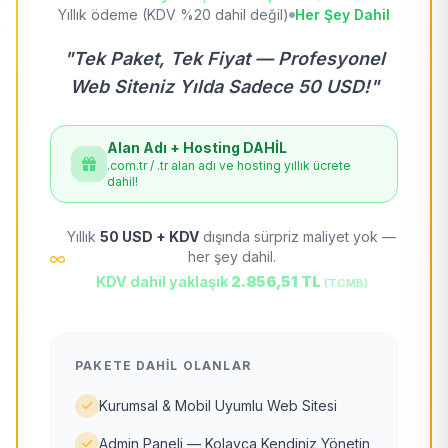
Yıllık ödeme (KDV %20 dahil değil)
Her Şey Dahil
"Tek Paket, Tek Fiyat — Profesyonel
Web Siteniz Yılda Sadece 50 USD!"
Alan Adı + Hosting DAHİL
.com.tr / .tr alan adı ve hosting yıllık ücrete
dahil!
Yıllık
50 USD + KDV
dışında sürpriz maliyet yok —
her şey dahil.
KDV dahil yaklaşık
2.856,51 TL
(TCMB)
PAKETE DAHIL OLANLAR
Kurumsal & Mobil Uyumlu Web Sitesi
Admin Paneli — Kolayca Kendiniz Yönetin