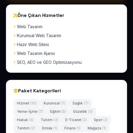
Öne Çıkan Hizmetler
Web Tasarım
Kurumsal Web Tasarım
Hazır Web Sitesi
Web Tasarım Ajansı
SEO, AEO ve GEO Optimizasyonu
Paket Kategorileri
Hizmet
(10)
Kurumsal
(7)
Sağlık
(7)
Yeme-İçme
(7)
Eğitim
(5)
Güzellik
(3)
Hukuk
(3)
Turizm
(3)
E-Ticaret
(2)
Spor
(2)
Tanıtım
(2)
Emlak
(1)
Finans
(1)
Mağaza
(1)