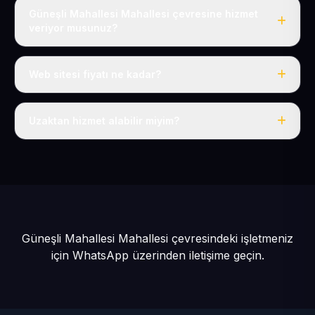
Güneşli Mahallesi Mahallesi çevresine hizmet
veriyor musunuz?
Evet, Güneşli Mahallesi dahil tüm Güneşli ve Kocasinan
çevresine hizmet veriyoruz.
Web sitesi fiyatı ne kadar?
Tek fiyat: yılda 50 USD + KDV, her şey dahil.
Uzaktan hizmet alabilir miyim?
Evet, tüm sürecimiz uzaktan yürütülür; nerede olursanız
olun eksiksiz hizmet alırsınız.
Güneşli Mahallesi Mahallesi çevresindeki işletmeniz
için
WhatsApp üzerinden iletişime geçin.