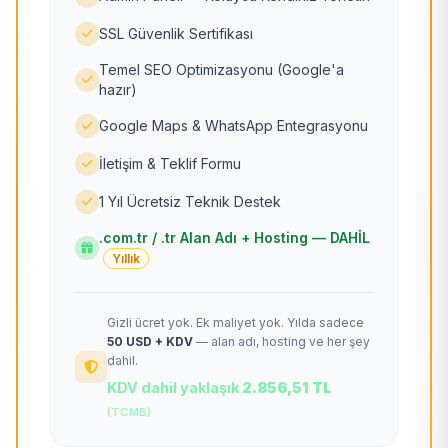
SSL Güvenlik Sertifikası
Temel SEO Optimizasyonu (Google'a
hazır)
Google Maps & WhatsApp Entegrasyonu
İletişim & Teklif Formu
1 Yıl Ücretsiz Teknik Destek
.com.tr / .tr Alan Adı + Hosting — DAHİL
Yıllık
Gizli ücret yok. Ek maliyet yok. Yılda sadece
50 USD + KDV
— alan adı, hosting ve her şey
dahil.
KDV dahil yaklaşık
2.856,51 TL
(TCMB)