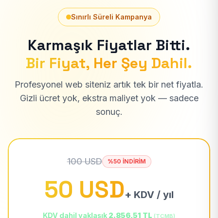
Sınırlı Süreli Kampanya
Karmaşık Fiyatlar Bitti.
Bir Fiyat, Her Şey Dahil.
Profesyonel web siteniz artık tek bir net fiyatla.
Gizli ücret yok, ekstra maliyet yok — sadece
sonuç.
100 USD
%50 İNDİRİM
50 USD
+ KDV / yıl
KDV dahil yaklaşık
2.856,51 TL
(TCMB)