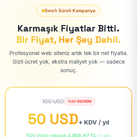
Sınırlı Süreli Kampanya
Karmaşık Fiyatlar Bitti.
Bir Fiyat, Her Şey Dahil.
Profesyonel web siteniz artık tek bir net fiyatla.
Gizli ücret yok, ekstra maliyet yok — sadece
sonuç.
100 USD
%50 İNDİRİM
50 USD
+ KDV / yıl
KDV dahil yaklaşık
2.855,47 TL
(TCMB)