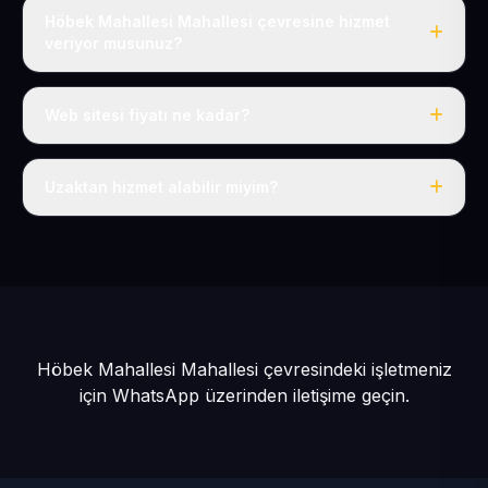
Höbek Mahallesi Mahallesi çevresine hizmet
veriyor musunuz?
Evet, Höbek Mahallesi dahil tüm Güneşli ve Kocasinan
çevresine hizmet veriyoruz.
Web sitesi fiyatı ne kadar?
Tek fiyat: yılda 50 USD + KDV, her şey dahil.
Uzaktan hizmet alabilir miyim?
Evet, tüm sürecimiz uzaktan yürütülür; nerede olursanız
olun eksiksiz hizmet alırsınız.
Höbek Mahallesi Mahallesi çevresindeki işletmeniz
için
WhatsApp üzerinden iletişime geçin.