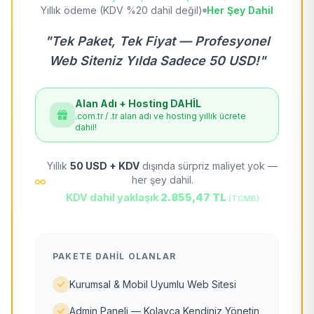
Yıllık ödeme (KDV %20 dahil değil)
Her Şey Dahil
"Tek Paket, Tek Fiyat — Profesyonel
Web Siteniz Yılda Sadece 50 USD!"
Alan Adı + Hosting DAHİL
.com.tr / .tr alan adı ve hosting yıllık ücrete
dahil!
Yıllık
50 USD + KDV
dışında sürpriz maliyet yok —
her şey dahil.
KDV dahil yaklaşık
2.855,47 TL
(TCMB)
PAKETE DAHIL OLANLAR
Kurumsal & Mobil Uyumlu Web Sitesi
Admin Paneli — Kolayca Kendiniz Yönetin