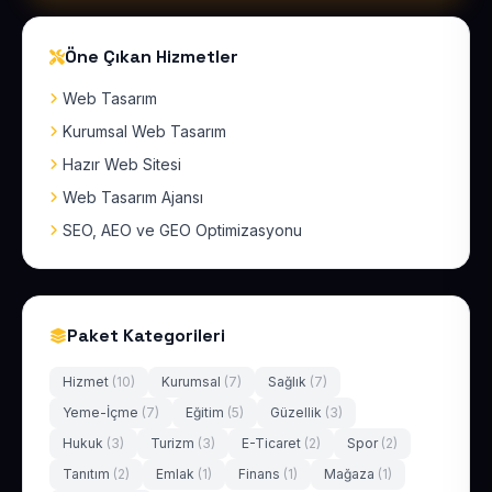
Öne Çıkan Hizmetler
Web Tasarım
Kurumsal Web Tasarım
Hazır Web Sitesi
Web Tasarım Ajansı
SEO, AEO ve GEO Optimizasyonu
Paket Kategorileri
Hizmet
(10)
Kurumsal
(7)
Sağlık
(7)
Yeme-İçme
(7)
Eğitim
(5)
Güzellik
(3)
Hukuk
(3)
Turizm
(3)
E-Ticaret
(2)
Spor
(2)
Tanıtım
(2)
Emlak
(1)
Finans
(1)
Mağaza
(1)