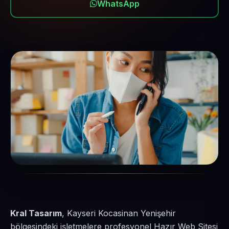
WhatsApp
Kral Tasarım
, Kayseri Kocasinan Yenişehir
bölgesindeki işletmelere profesyonel Hazır Web Sitesi