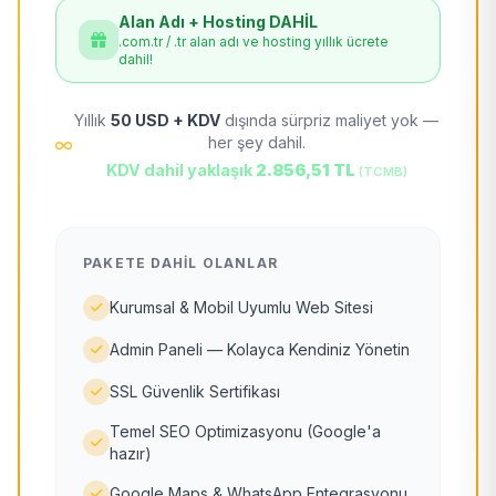
Alan Adı + Hosting DAHİL
.com.tr / .tr alan adı ve hosting yıllık ücrete
dahil!
Yıllık
50 USD + KDV
dışında sürpriz maliyet yok —
her şey dahil.
KDV dahil yaklaşık
2.856,51 TL
(TCMB)
PAKETE DAHIL OLANLAR
Kurumsal & Mobil Uyumlu Web Sitesi
Admin Paneli — Kolayca Kendiniz Yönetin
SSL Güvenlik Sertifikası
Temel SEO Optimizasyonu (Google'a
hazır)
Google Maps & WhatsApp Entegrasyonu