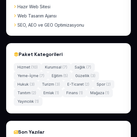
Hazır Web Sitesi
Web Tasarım Ajansı
SEO, AEO ve GEO Optimizasyonu
Paket Kategorileri
Hizmet
(10)
Kurumsal
(7)
Sağlık
(7)
Yeme-İçme
(7)
Eğitim
(5)
Güzellik
(3)
Hukuk
(3)
Turizm
(3)
E-Ticaret
(2)
Spor
(2)
Tanıtım
(2)
Emlak
(1)
Finans
(1)
Mağaza
(1)
Yayıncılık
(1)
Son Yazılar