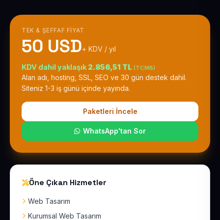
TEK & ŞEFFAF FIYAT
50 USD
+ KDV / yıl
KDV dahil yaklaşık
2.856,51 TL
(TCMB)
Alan adı, hosting, SSL, SEO ve 30 gün destek dahil.
Siteniz 1-3 iş günü içinde yayında.
Paketleri İncele
WhatsApp'tan Sor
Öne Çıkan Hizmetler
Web Tasarım
Kurumsal Web Tasarım