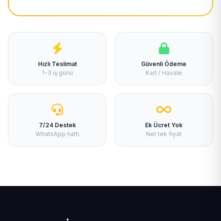
Hızlı Teslimat
Güvenli Ödeme
1-3 iş günü
Kart / Havale
7/24 Destek
Ek Ücret Yok
WhatsApp hattı
Net tek fiyat