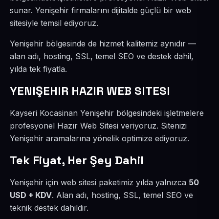
sunar. Yenişehir firmalarını dijitalde güçlü bir web
sitesiyle temsil ediyoruz.
Yenişehir bölgesinde de hizmet kalitemiz aynıdır —
alan adı, hosting, SSL, temel SEO ve destek dahil,
yılda tek fiyatla.
YENIŞEHIR HAZIR WEB SITESI
Kayseri Kocasinan Yenişehir bölgesindeki işletmelere
profesyonel Hazır Web Sitesi veriyoruz. Sitenizi
Yenişehir aramalarına yönelik optimize ediyoruz.
Tek Fiyat, Her Şey Dahil
Yenişehir için web sitesi paketimiz yılda yalnızca
50
USD + KDV
. Alan adı, hosting, SSL, temel SEO ve
teknik destek dahildir.