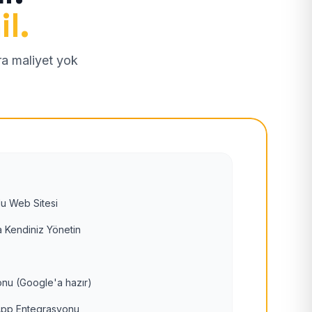
il.
tra maliyet yok
u Web Sitesi
 Kendiniz Yönetin
nu (Google'a hazır)
pp Entegrasyonu