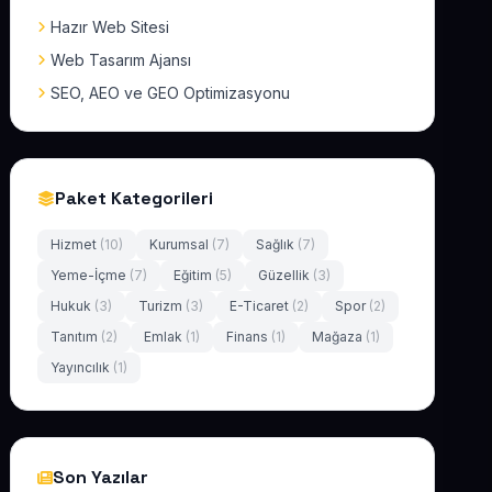
Hazır Web Sitesi
Web Tasarım Ajansı
SEO, AEO ve GEO Optimizasyonu
Paket Kategorileri
Hizmet
(10)
Kurumsal
(7)
Sağlık
(7)
Yeme-İçme
(7)
Eğitim
(5)
Güzellik
(3)
Hukuk
(3)
Turizm
(3)
E-Ticaret
(2)
Spor
(2)
Tanıtım
(2)
Emlak
(1)
Finans
(1)
Mağaza
(1)
Yayıncılık
(1)
Son Yazılar