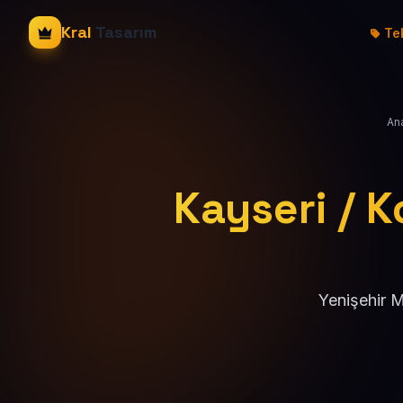
Kral
Tasarım
Tek
An
Kayseri / K
Yenişehir M