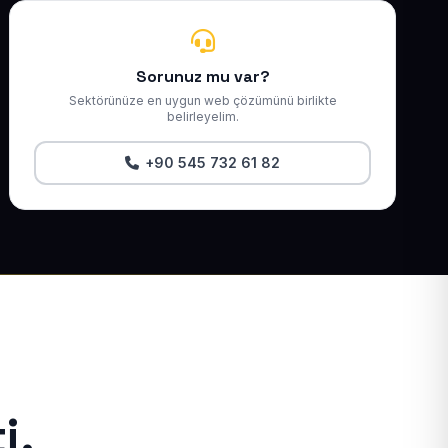
Sorunuz mu var?
Sektörünüze en uygun web çözümünü birlikte
belirleyelim.
+90 545 732 61 82
i.