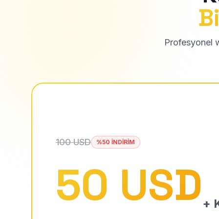
Bi
Profesyonel we
100 USD
%50 İNDİRİM
50 USD
+ K