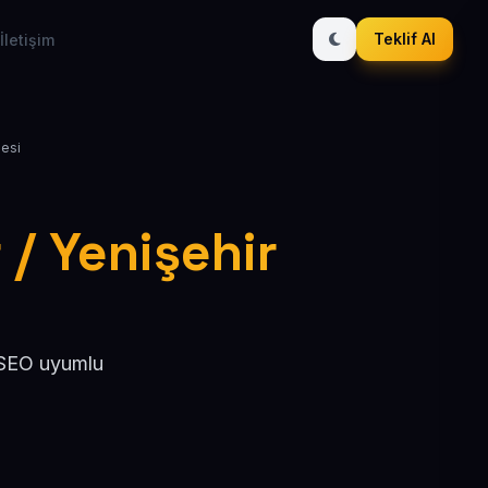
Teklif Al
İletişim
lesi
 / Yenişehir
, SEO uyumlu