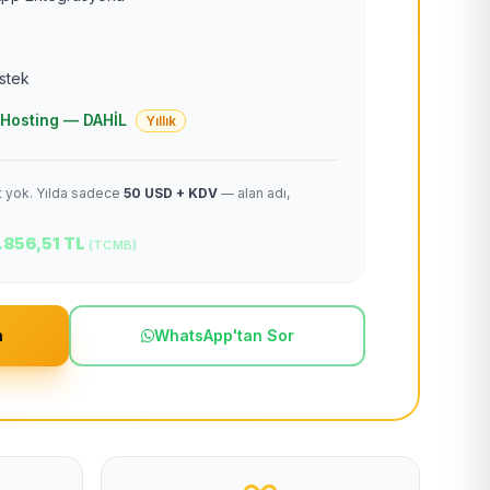
estek
 + Hosting — DAHİL
Yıllık
et yok. Yılda sadece
50 USD + KDV
— alan adı,
.856,51 TL
(TCMB)
m
WhatsApp'tan Sor