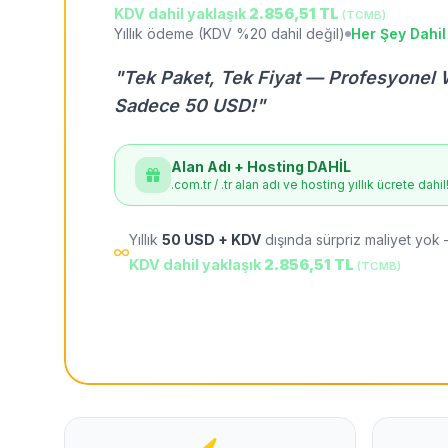
KDV dahil yaklaşık
2.856,51 TL
(TCMB)
Yıllık ödeme (KDV %20 dahil değil)
Her Şey Dahil
"Tek Paket, Tek Fiyat — Profesyonel 
Sadece 50 USD!"
Alan Adı + Hosting DAHİL
.com.tr / .tr alan adı ve hosting yıllık ücrete dahil
Yıllık
50 USD + KDV
dışında sürpriz maliyet yok 
KDV dahil yaklaşık
2.856,51 TL
(TCMB)