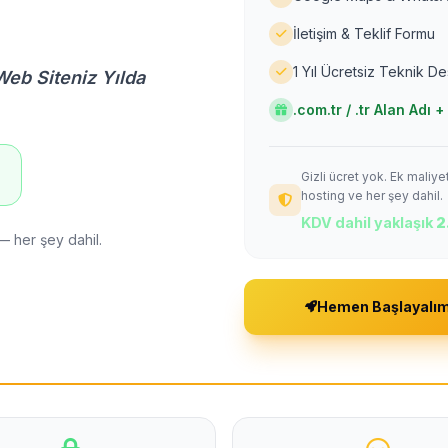
İletişim & Teklif Formu
1 Yıl Ücretsiz Teknik D
Web Siteniz Yılda
.com.tr / .tr Alan Adı
Gizli ücret yok. Ek maliy
!
hosting ve her şey dahil.
KDV dahil yaklaşık
2
— her şey dahil.
Hemen Başlayalı