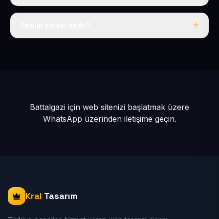
Tek fiyat: yılda 50 USD + KDV, her şey dahil.
Teslim süresi nedir?
İçerikleriniz hazır olduğunda siteniz 1-3 iş günü içinde
yayına alınır.
Battalgazi için web sitenizi başlatmak üzere
WhatsApp üzerinden iletişime geçin.
Kral
Tasarım