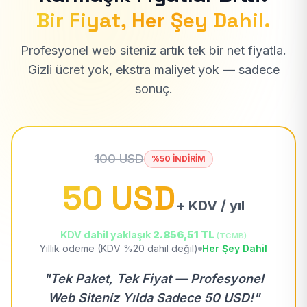
Bir Fiyat, Her Şey Dahil.
Profesyonel web siteniz artık tek bir net fiyatla.
Gizli ücret yok, ekstra maliyet yok — sadece
sonuç.
100 USD
%50 İNDİRİM
50 USD
+ KDV / yıl
KDV dahil yaklaşık
2.856,51 TL
(TCMB)
Yıllık ödeme (KDV %20 dahil değil)
Her Şey Dahil
"Tek Paket, Tek Fiyat — Profesyonel
Web Siteniz Yılda Sadece 50 USD!"