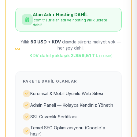
Alan Adı + Hosting DAHİL
.com.tr / .tr alan adı ve hosting yıllık ücrete
dahil!
Yıllık
50 USD + KDV
dışında sürpriz maliyet yok —
her şey dahil.
KDV dahil yaklaşık
2.856,51 TL
(TCMB)
PAKETE DAHIL OLANLAR
Kurumsal & Mobil Uyumlu Web Sitesi
Admin Paneli — Kolayca Kendiniz Yönetin
SSL Güvenlik Sertifikası
Temel SEO Optimizasyonu (Google'a
hazır)