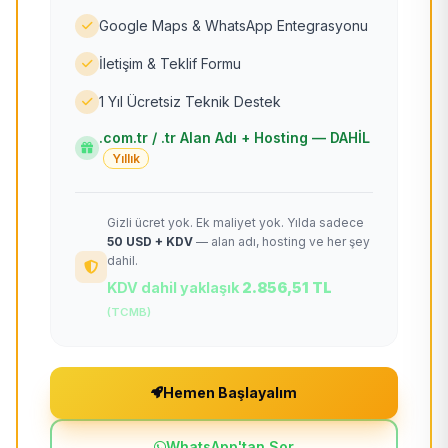
Google Maps & WhatsApp Entegrasyonu
İletişim & Teklif Formu
1 Yıl Ücretsiz Teknik Destek
.com.tr / .tr Alan Adı + Hosting — DAHİL
Yıllık
Gizli ücret yok. Ek maliyet yok. Yılda sadece
50 USD + KDV
— alan adı, hosting ve her şey
dahil.
KDV dahil yaklaşık
2.856,51 TL
(TCMB)
Hemen Başlayalım
WhatsApp'tan Sor