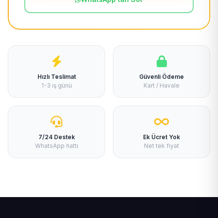
Hızlı Teslimat
Güvenli Ödeme
1-3 iş günü
Kart / Havale
7/24 Destek
Ek Ücret Yok
WhatsApp hattı
Net tek fiyat