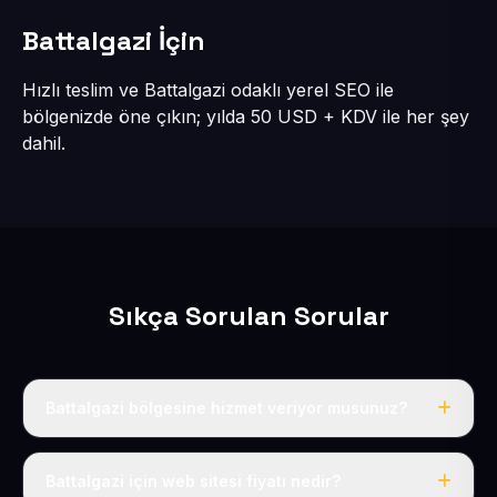
Battalgazi İçin
Hızlı teslim ve Battalgazi odaklı yerel SEO ile
bölgenizde öne çıkın; yılda 50 USD + KDV ile her şey
dahil.
Sıkça Sorulan Sorular
Battalgazi bölgesine hizmet veriyor musunuz?
Evet, Battalgazi dahil tüm Melikgazi bölgesine eksiksiz
hizmet veriyoruz.
Battalgazi için web sitesi fiyatı nedir?