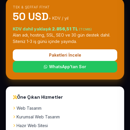
TEK & ŞEFFAF FIYAT
50 USD
+ KDV / yıl
KDV dahil yaklaşık
2.856,51 TL
(TCMB)
Alan adı, hosting, SSL, SEO ve 30 gün destek dahil.
Siteniz 1-3 iş günü içinde yayında.
Paketleri İncele
WhatsApp'tan Sor
Öne Çıkan Hizmetler
Web Tasarım
Kurumsal Web Tasarım
Hazır Web Sitesi