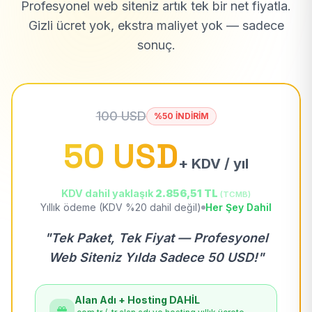
Profesyonel web siteniz artık tek bir net fiyatla.
Gizli ücret yok, ekstra maliyet yok — sadece
sonuç.
100 USD
%50 İNDİRİM
50 USD
+ KDV / yıl
KDV dahil yaklaşık
2.856,51 TL
(TCMB)
Yıllık ödeme (KDV %20 dahil değil)
Her Şey Dahil
"Tek Paket, Tek Fiyat — Profesyonel
Web Siteniz Yılda Sadece 50 USD!"
Alan Adı + Hosting DAHİL