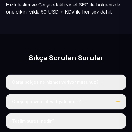
Hızlı teslim ve Çarşı odaklı yerel SEO ile bölgenizde
öne çıkın; yılda 50 USD + KDV ile her şey dahil.
Sıkça Sorulan Sorular
Çarşı bölgesine hizmet veriyor musunuz?
Evet, Çarşı dahil tüm Melikgazi bölgesine eksiksiz
hizmet veriyoruz.
Çarşı için web sitesi fiyatı nedir?
Tek fiyat: yılda 50 USD + KDV, her şey dahil.
Teslim süresi nedir?
İçerikleriniz hazır olduğunda siteniz 1-3 iş günü içinde