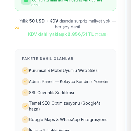
.com.tr / .tr alan adı ve hosting yıllık ücrete
dahil!
Yıllık
50 USD + KDV
dışında sürpriz maliyet yok —
her şey dahil.
KDV dahil yaklaşık
2.856,51 TL
(TCMB)
PAKETE DAHIL OLANLAR
Kurumsal & Mobil Uyumlu Web Sitesi
Admin Paneli — Kolayca Kendiniz Yönetin
SSL Güvenlik Sertifikası
Temel SEO Optimizasyonu (Google'a
hazır)
Google Maps & WhatsApp Entegrasyonu
İletişim & Teklif Formu