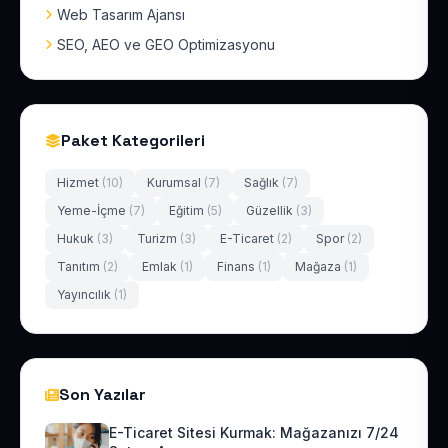
Web Tasarım Ajansı
SEO, AEO ve GEO Optimizasyonu
Paket Kategorileri
Hizmet
(10)
Kurumsal
(7)
Sağlık
(7)
Yeme-İçme
(7)
Eğitim
(5)
Güzellik
(3)
Hukuk
(3)
Turizm
(3)
E-Ticaret
(2)
Spor
(2)
Tanıtım
(2)
Emlak
(1)
Finans
(1)
Mağaza
(1)
Yayıncılık
(1)
Son Yazılar
E-Ticaret Sitesi Kurmak: Mağazanızı 7/24