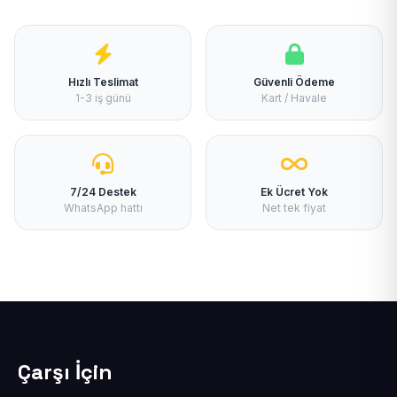
Hızlı Teslimat
Güvenli Ödeme
1-3 iş günü
Kart / Havale
7/24 Destek
Ek Ücret Yok
WhatsApp hattı
Net tek fiyat
Çarşı İçin