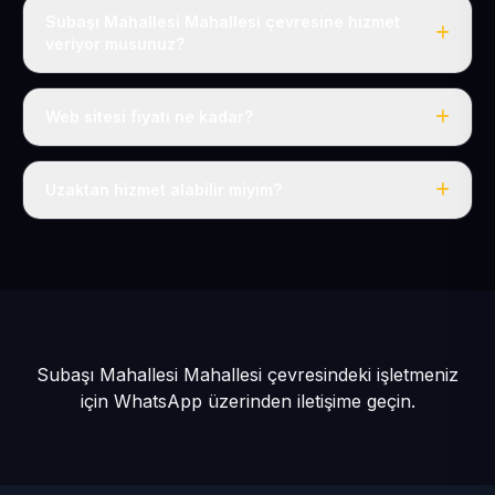
Subaşı Mahallesi Mahallesi çevresine hizmet
veriyor musunuz?
Evet, Subaşı Mahallesi dahil tüm Gürpınar ve Melikgazi
çevresine hizmet veriyoruz.
Web sitesi fiyatı ne kadar?
Tek fiyat: yılda 50 USD + KDV, her şey dahil.
Uzaktan hizmet alabilir miyim?
Evet, tüm sürecimiz uzaktan yürütülür; nerede olursanız
olun eksiksiz hizmet alırsınız.
Subaşı Mahallesi Mahallesi çevresindeki işletmeniz
için
WhatsApp üzerinden iletişime geçin.