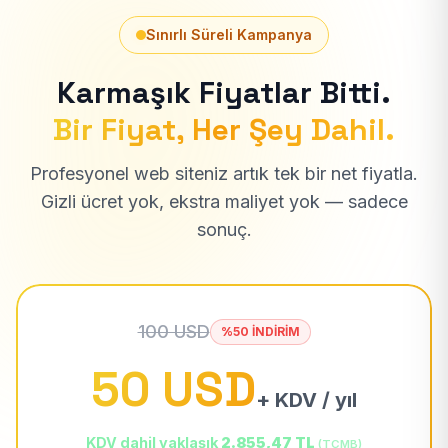
Sınırlı Süreli Kampanya
Karmaşık Fiyatlar Bitti.
Bir Fiyat, Her Şey Dahil.
Profesyonel web siteniz artık tek bir net fiyatla.
Gizli ücret yok, ekstra maliyet yok — sadece
sonuç.
100 USD
%50 İNDİRİM
50 USD
+ KDV / yıl
KDV dahil yaklaşık
2.855,47 TL
(TCMB)