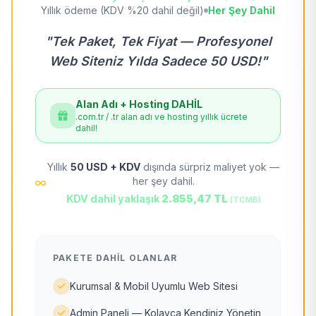
Yıllık ödeme (KDV %20 dahil değil)
Her Şey Dahil
"Tek Paket, Tek Fiyat — Profesyonel
Web Siteniz Yılda Sadece 50 USD!"
Alan Adı + Hosting DAHİL
.com.tr / .tr alan adı ve hosting yıllık ücrete
dahil!
Yıllık
50 USD + KDV
dışında sürpriz maliyet yok —
her şey dahil.
KDV dahil yaklaşık
2.855,47 TL
(TCMB)
PAKETE DAHIL OLANLAR
Kurumsal & Mobil Uyumlu Web Sitesi
Admin Paneli — Kolayca Kendiniz Yönetin