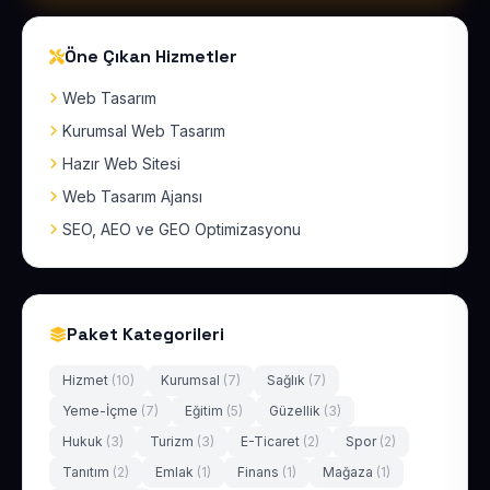
Öne Çıkan Hizmetler
Web Tasarım
Kurumsal Web Tasarım
Hazır Web Sitesi
Web Tasarım Ajansı
SEO, AEO ve GEO Optimizasyonu
Paket Kategorileri
Hizmet
(10)
Kurumsal
(7)
Sağlık
(7)
Yeme-İçme
(7)
Eğitim
(5)
Güzellik
(3)
Hukuk
(3)
Turizm
(3)
E-Ticaret
(2)
Spor
(2)
Tanıtım
(2)
Emlak
(1)
Finans
(1)
Mağaza
(1)