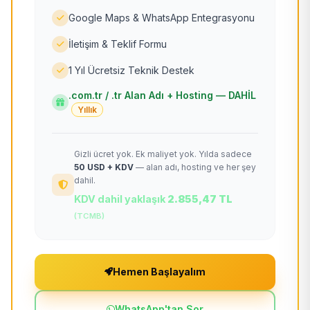
Google Maps & WhatsApp Entegrasyonu
İletişim & Teklif Formu
1 Yıl Ücretsiz Teknik Destek
.com.tr / .tr Alan Adı + Hosting — DAHİL
Yıllık
Gizli ücret yok. Ek maliyet yok. Yılda sadece
50 USD + KDV
— alan adı, hosting ve her şey
dahil.
KDV dahil yaklaşık
2.855,47 TL
(TCMB)
Hemen Başlayalım
WhatsApp'tan Sor