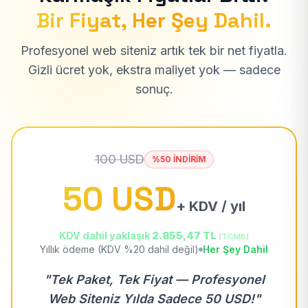
Bir Fiyat, Her Şey Dahil.
Profesyonel web siteniz artık tek bir net fiyatla.
Gizli ücret yok, ekstra maliyet yok — sadece
sonuç.
100 USD
%50 İNDİRİM
50 USD
+ KDV / yıl
KDV dahil yaklaşık
2.855,47 TL
(TCMB)
Yıllık ödeme (KDV %20 dahil değil)
Her Şey Dahil
"Tek Paket, Tek Fiyat — Profesyonel
Web Siteniz Yılda Sadece 50 USD!"