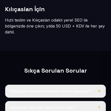
Kılıçaslan İçin
Hızlı teslim ve Kılıçaslan odaklı yerel SEO ile
bölgenizde öne çıkın; yılda 50 USD + KDV ile her şey
dahil.
Sıkça Sorulan Sorular
Kılıçaslan bölgesine hizmet veriyor musunuz?
Evet, Kılıçaslan dahil tüm Melikgazi bölgesine eksiksiz
hizmet veriyoruz.
Kılıçaslan için web sitesi fiyatı nedir?