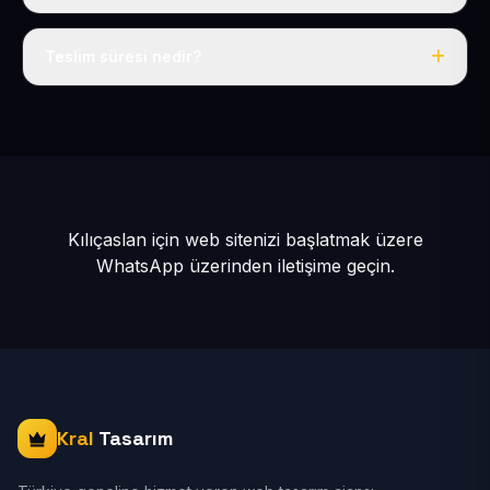
Tek fiyat: yılda 50 USD + KDV, her şey dahil.
Teslim süresi nedir?
İçerikleriniz hazır olduğunda siteniz 1-3 iş günü içinde
yayına alınır.
Kılıçaslan için web sitenizi başlatmak üzere
WhatsApp üzerinden iletişime geçin.
Kral
Tasarım