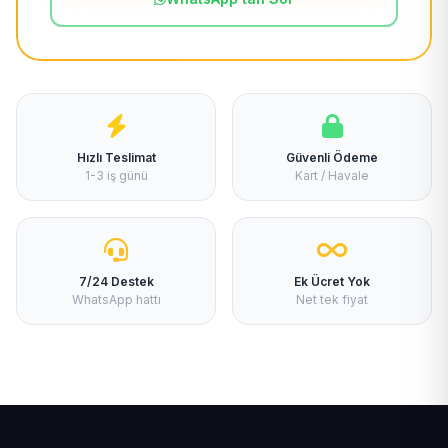
Hızlı Teslimat
Güvenli Ödeme
1-3 iş günü
Kart / Havale
7/24 Destek
Ek Ücret Yok
WhatsApp hattı
Net tek fiyat