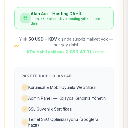
Alan Adı + Hosting DAHİL
.com.tr / .tr alan adı ve hosting yıllık ücrete
dahil!
Yıllık
50 USD + KDV
dışında sürpriz maliyet yok —
her şey dahil.
KDV dahil yaklaşık
2.855,47 TL
(TCMB)
PAKETE DAHIL OLANLAR
Kurumsal & Mobil Uyumlu Web Sitesi
Admin Paneli — Kolayca Kendiniz Yönetin
SSL Güvenlik Sertifikası
Temel SEO Optimizasyonu (Google'a
hazır)