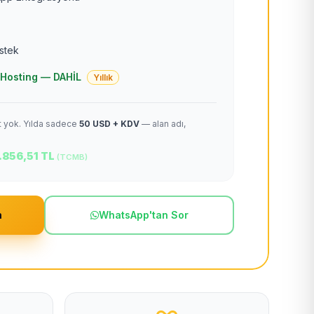
estek
 + Hosting — DAHİL
Yıllık
et yok. Yılda sadece
50 USD + KDV
— alan adı,
.856,51 TL
(TCMB)
m
WhatsApp'tan Sor