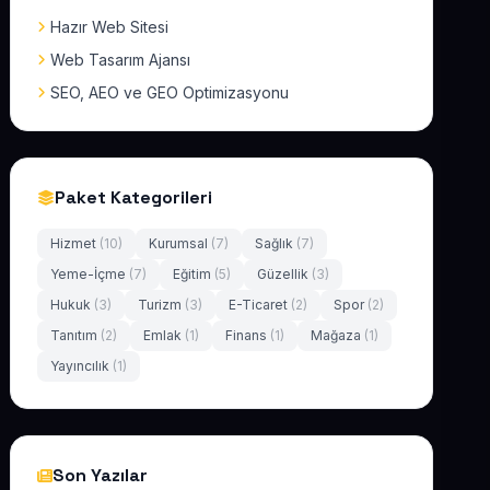
Hazır Web Sitesi
Web Tasarım Ajansı
SEO, AEO ve GEO Optimizasyonu
Paket Kategorileri
Hizmet
(10)
Kurumsal
(7)
Sağlık
(7)
Yeme-İçme
(7)
Eğitim
(5)
Güzellik
(3)
Hukuk
(3)
Turizm
(3)
E-Ticaret
(2)
Spor
(2)
Tanıtım
(2)
Emlak
(1)
Finans
(1)
Mağaza
(1)
Yayıncılık
(1)
Son Yazılar