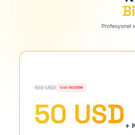
Bi
Profesyonel we
100 USD
%50 İNDİRİM
50 USD
+ K