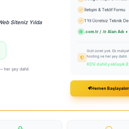
İletişim & Teklif Formu
1 Yıl Ücretsiz Teknik D
Web Siteniz Yılda
.com.tr / .tr Alan Adı
Gizli ücret yok. Ek maliy
!
hosting ve her şey dahil.
KDV dahil yaklaşık
2
— her şey dahil.
Hemen Başlayalı