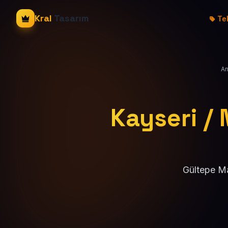
Kral
Tasarım
Tek
An
Kayseri / 
Gültepe Ma