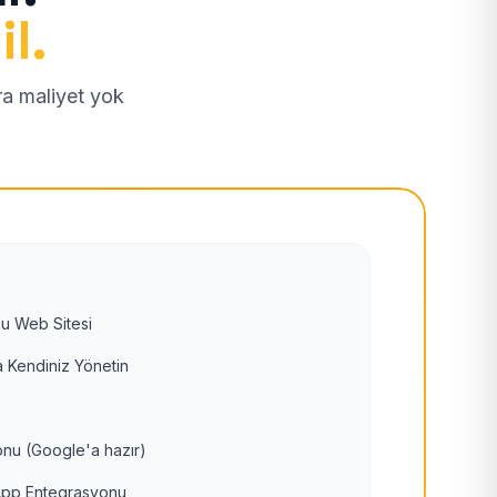
il.
tra maliyet yok
u Web Sitesi
 Kendiniz Yönetin
nu (Google'a hazır)
pp Entegrasyonu