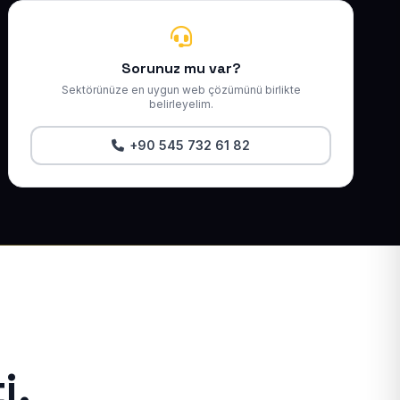
Sorunuz mu var?
Sektörünüze en uygun web çözümünü birlikte
belirleyelim.
+90 545 732 61 82
i.