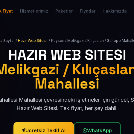
 Fiyat
Hizmetlerimiz
Paketler
Fiyatlar
Hakkımızda
a Sayfa
/
Hazır Web Sitesi
/
Kayseri / Melikgazi / Kılıçaslan / Gültepe Mahall
HAZIR WEB SITESI
Melikgazi / Kılıçasla
Mahallesi
hallesi Mahallesi çevresindeki işletmeler için güncel,
Hazır Web Sitesi. Tek fiyat, her şey dahil.
Ücretsiz Teklif Al
WhatsApp