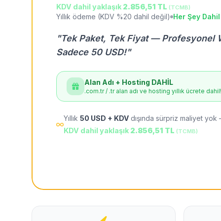
KDV dahil yaklaşık
2.856,51 TL
(TCMB)
Yıllık ödeme (KDV %20 dahil değil)
Her Şey Dahil
"Tek Paket, Tek Fiyat — Profesyonel 
Sadece 50 USD!"
Alan Adı + Hosting DAHİL
.com.tr / .tr alan adı ve hosting yıllık ücrete dahil
Yıllık
50 USD + KDV
dışında sürpriz maliyet yok 
KDV dahil yaklaşık
2.856,51 TL
(TCMB)