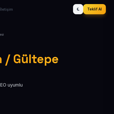
Teklif Al
İletişim
esi
n / Gültepe
 SEO uyumlu