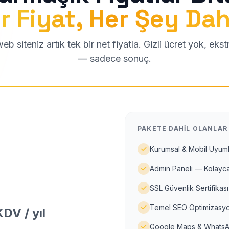
r Fiyat, Her Şey Dah
b siteniz artık tek bir net fiyatla. Gizli ücret yok, eks
— sadece sonuç.
PAKETE DAHIL OLANLAR
Kurumsal & Mobil Uyuml
Admin Paneli — Kolayca
SSL Güvenlik Sertifikası
Temel SEO Optimizasyo
DV / yıl
Google Maps & WhatsA