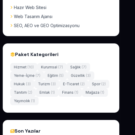
Hazır Web Sitesi
Web Tasarım Ajansı
SEO, AEO ve GEO Optimizasyonu
Paket Kategorileri
Hizmet
(10)
Kurumsal
(7)
Sağlık
(7)
Yeme-İçme
(7)
Eğitim
(5)
Güzellik
(3)
Hukuk
(3)
Turizm
(3)
E-Ticaret
(2)
Spor
(2)
Tanıtım
(2)
Emlak
(1)
Finans
(1)
Mağaza
(1)
Yayıncılık
(1)
Son Yazılar