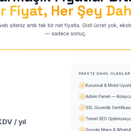
r Fiyat, Her Şey Dah
b siteniz artık tek bir net fiyatla. Gizli ücret yok, eks
— sadece sonuç.
PAKETE DAHIL OLANLAR
Kurumsal & Mobil Uyuml
Admin Paneli — Kolayca
SSL Güvenlik Sertifikası
Temel SEO Optimizasyo
DV / yıl
Google Maps & WhatsA