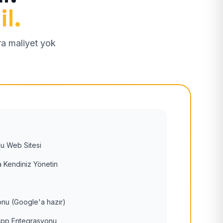
il.
tra maliyet yok
u Web Sitesi
 Kendiniz Yönetin
nu (Google'a hazır)
pp Entegrasyonu