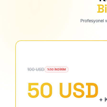
Bi
Profesyonel we
100 USD
%50 İNDİRİM
50 USD
+ K