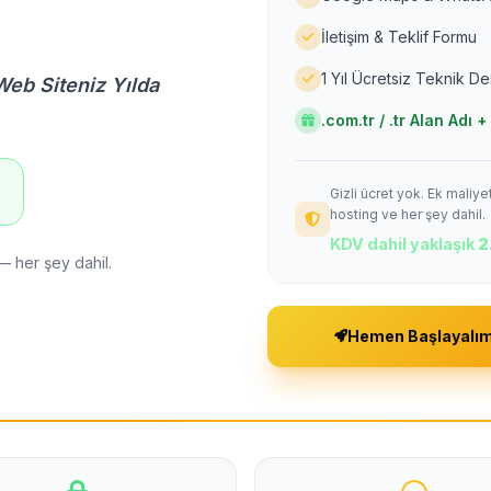
İletişim & Teklif Formu
1 Yıl Ücretsiz Teknik D
Web Siteniz Yılda
.com.tr / .tr Alan Adı
Gizli ücret yok. Ek maliy
!
hosting ve her şey dahil.
KDV dahil yaklaşık
2
— her şey dahil.
Hemen Başlayalı