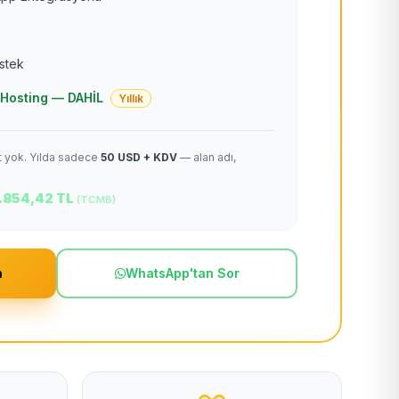
estek
 + Hosting — DAHİL
Yıllık
et yok. Yılda sadece
50 USD + KDV
— alan adı,
.854,42 TL
(TCMB)
m
WhatsApp'tan Sor