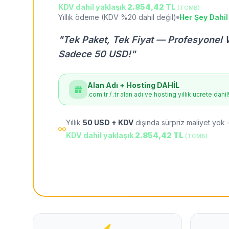
KDV dahil yaklaşık
2.854,42 TL
(TCMB)
Yıllık ödeme (KDV %20 dahil değil)
Her Şey Dahil
"Tek Paket, Tek Fiyat — Profesyonel 
Sadece 50 USD!"
Alan Adı + Hosting DAHİL
.com.tr / .tr alan adı ve hosting yıllık ücrete dahil
Yıllık
50 USD + KDV
dışında sürpriz maliyet yok 
KDV dahil yaklaşık
2.854,42 TL
(TCMB)