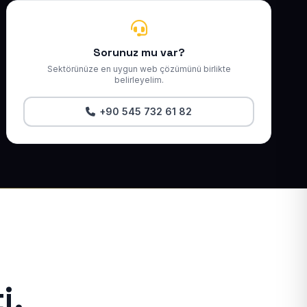
Sorunuz mu var?
Sektörünüze en uygun web çözümünü birlikte
belirleyelim.
+90 545 732 61 82
i.