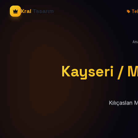
Kral
Tasarım
Tek
An
Kayseri / M
Kılıçaslan 