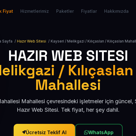
 Fiyat
Hizmetlerimiz
Paketler
Fiyatlar
Hakkımızda
a Sayfa
/
Hazır Web Sitesi
/
Kayseri / Melikgazi / Kılıçaslan / Kılıçaslan Mahal
HAZIR WEB SITESI
elikgazi / Kılıçaslan 
Mahallesi
Mahallesi Mahallesi çevresindeki işletmeler için güncel
Hazır Web Sitesi. Tek fiyat, her şey dahil.
Ücretsiz Teklif Al
WhatsApp