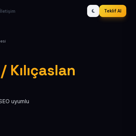
Teklif Al
İletişim
lesi
/ Kılıçaslan
, SEO uyumlu