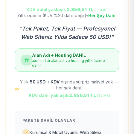
KDV dahil yaklaşık
2.856,51 TL
(TCMB)
Yıllık ödeme (KDV %20 dahil değil)
Her Şey Dahil
"Tek Paket, Tek Fiyat — Profesyonel
Web Siteniz Yılda Sadece 50 USD!"
Alan Adı + Hosting DAHİL
.com.tr / .tr alan adı ve hosting yıllık ücrete
dahil!
Yıllık
50 USD + KDV
dışında sürpriz maliyet yok —
her şey dahil.
KDV dahil yaklaşık
2.856,51 TL
(TCMB)
PAKETE DAHIL OLANLAR
Kurumsal & Mobil Uyumlu Web Sitesi