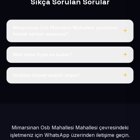
Sıkça Sorulan Sorular
Mimarsinan Osb Mahallesi Mahallesi çevresine
hizmet veriyor musunuz?
Evet, Mimarsinan Osb Mahallesi dahil tüm Mimarsinan ve
Melikgazi çevresine hizmet veriyoruz.
Web sitesi fiyatı ne kadar?
Tek fiyat: yılda 50 USD + KDV, her şey dahil.
Uzaktan hizmet alabilir miyim?
Evet, tüm sürecimiz uzaktan yürütülür; nerede olursanız
olun eksiksiz hizmet alırsınız.
Mimarsinan Osb Mahallesi Mahallesi çevresindeki
işletmeniz için
WhatsApp üzerinden iletişime geçin.