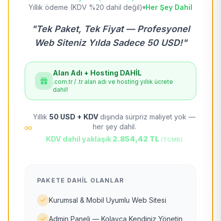
Yıllık ödeme (KDV %20 dahil değil)
Her Şey Dahil
"Tek Paket, Tek Fiyat — Profesyonel
Web Siteniz Yılda Sadece 50 USD!"
Alan Adı + Hosting DAHİL
.com.tr / .tr alan adı ve hosting yıllık ücrete
dahil!
Yıllık
50 USD + KDV
dışında sürpriz maliyet yok —
her şey dahil.
KDV dahil yaklaşık
2.854,42 TL
(TCMB)
PAKETE DAHIL OLANLAR
Kurumsal & Mobil Uyumlu Web Sitesi
Admin Paneli — Kolayca Kendiniz Yönetin