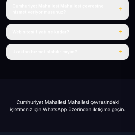
Cumhuriyet Mahallesi Mahallesi çevresine
hizmet veriyor musunuz?
Evet, Cumhuriyet Mahallesi dahil tüm Çukur ve Özvatan
çevresine hizmet veriyoruz.
Web sitesi fiyatı ne kadar?
Tek fiyat: yılda 50 USD + KDV, her şey dahil.
Uzaktan hizmet alabilir miyim?
Evet, tüm sürecimiz uzaktan yürütülür; nerede olursanız
olun eksiksiz hizmet alırsınız.
Cumhuriyet Mahallesi Mahallesi çevresindeki
işletmeniz için
WhatsApp üzerinden iletişime geçin.