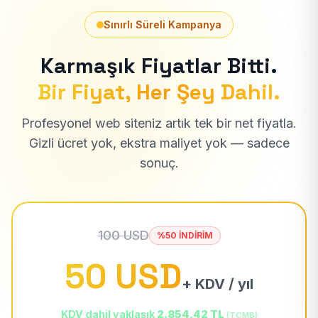
Sınırlı Süreli Kampanya
Karmaşık Fiyatlar Bitti.
Bir Fiyat, Her Şey Dahil.
Profesyonel web siteniz artık tek bir net fiyatla.
Gizli ücret yok, ekstra maliyet yok — sadece
sonuç.
100 USD
%50 İNDİRİM
50 USD
+ KDV / yıl
KDV dahil yaklaşık
2.854,42 TL
(TCMB)