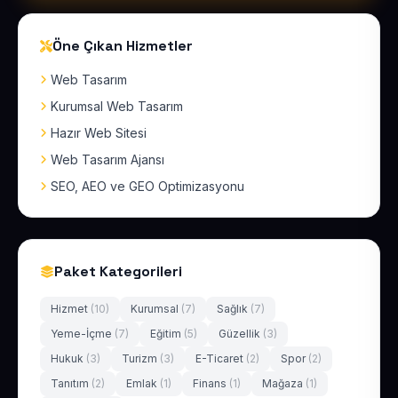
Öne Çıkan Hizmetler
Web Tasarım
Kurumsal Web Tasarım
Hazır Web Sitesi
Web Tasarım Ajansı
SEO, AEO ve GEO Optimizasyonu
Paket Kategorileri
Hizmet
(10)
Kurumsal
(7)
Sağlık
(7)
Yeme-İçme
(7)
Eğitim
(5)
Güzellik
(3)
Hukuk
(3)
Turizm
(3)
E-Ticaret
(2)
Spor
(2)
Tanıtım
(2)
Emlak
(1)
Finans
(1)
Mağaza
(1)