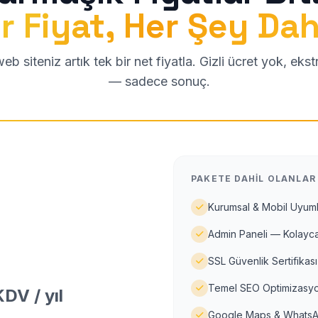
r Fiyat, Her Şey Dah
b siteniz artık tek bir net fiyatla. Gizli ücret yok, eks
— sadece sonuç.
PAKETE DAHIL OLANLAR
Kurumsal & Mobil Uyuml
Admin Paneli — Kolayca
SSL Güvenlik Sertifikası
Temel SEO Optimizasyo
DV / yıl
Google Maps & WhatsA