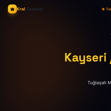
Kral
Tasarım
Tek
Kayseri 
Tuğlaşah Ma