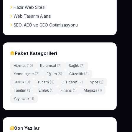
Hazır Web Sitesi
Web Tasarım Ajansı
SEO, AEO ve GEO Optimizasyonu
Paket Kategorileri
Hizmet
(10)
Kurumsal
(7)
Sağlık
(7)
Yeme-İçme
(7)
Eğitim
(5)
Güzellik
(3)
Hukuk
(3)
Turizm
(3)
E-Ticaret
(2)
Spor
(2)
Tanıtım
(2)
Emlak
(1)
Finans
(1)
Mağaza
(1)
Yayıncılık
(1)
Son Yazılar