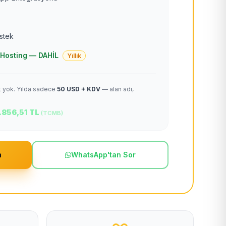
estek
 + Hosting — DAHİL
Yıllık
et yok. Yılda sadece
50 USD + KDV
— alan adı,
.856,51 TL
(TCMB)
m
WhatsApp'tan Sor