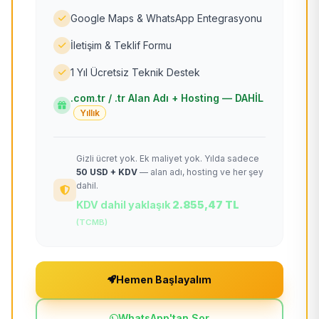
Google Maps & WhatsApp Entegrasyonu
İletişim & Teklif Formu
1 Yıl Ücretsiz Teknik Destek
.com.tr / .tr Alan Adı + Hosting — DAHİL
Yıllık
Gizli ücret yok. Ek maliyet yok. Yılda sadece
50 USD + KDV
— alan adı, hosting ve her şey
dahil.
KDV dahil yaklaşık
2.855,47 TL
(TCMB)
Hemen Başlayalım
WhatsApp'tan Sor