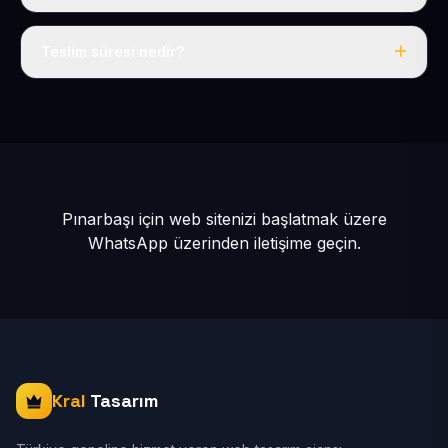
Tek fiyat: yılda 50 USD + KDV, her şey dahil.
Teslim süresi nedir?
İçerikleriniz hazır olduğunda siteniz 1-3 iş günü içinde
yayına alınır.
Pınarbaşı için web sitenizi başlatmak üzere
WhatsApp üzerinden iletişime geçin.
Kral
Tasarım