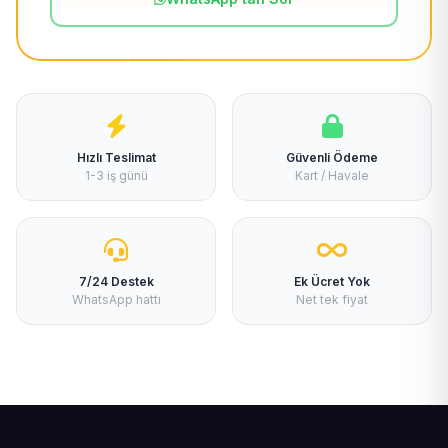
Hızlı Teslimat
Güvenli Ödeme
1-3 iş günü
Kart / Havale
7/24 Destek
Ek Ücret Yok
WhatsApp hattı
Net tek fiyat