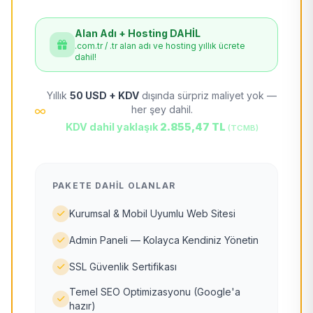
Alan Adı + Hosting DAHİL
.com.tr / .tr alan adı ve hosting yıllık ücrete
dahil!
Yıllık
50 USD + KDV
dışında sürpriz maliyet yok —
her şey dahil.
KDV dahil yaklaşık
2.855,47 TL
(TCMB)
PAKETE DAHIL OLANLAR
Kurumsal & Mobil Uyumlu Web Sitesi
Admin Paneli — Kolayca Kendiniz Yönetin
SSL Güvenlik Sertifikası
Temel SEO Optimizasyonu (Google'a
hazır)