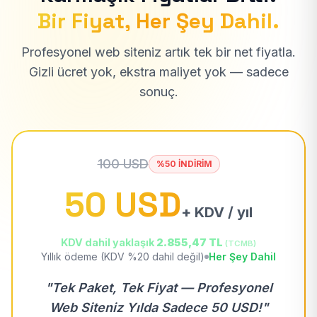
Bir Fiyat, Her Şey Dahil.
Profesyonel web siteniz artık tek bir net fiyatla.
Gizli ücret yok, ekstra maliyet yok — sadece
sonuç.
100 USD
%50 İNDİRİM
50 USD
+ KDV / yıl
KDV dahil yaklaşık
2.855,47 TL
(TCMB)
Yıllık ödeme (KDV %20 dahil değil)
Her Şey Dahil
"Tek Paket, Tek Fiyat — Profesyonel
Web Siteniz Yılda Sadece 50 USD!"