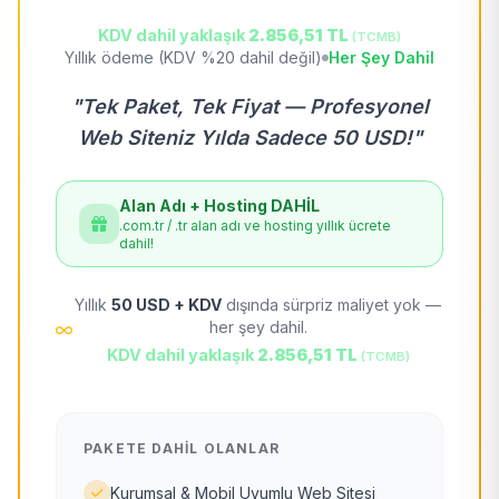
KDV dahil yaklaşık
2.856,51 TL
(TCMB)
Yıllık ödeme (KDV %20 dahil değil)
Her Şey Dahil
"Tek Paket, Tek Fiyat — Profesyonel
Web Siteniz Yılda Sadece 50 USD!"
Alan Adı + Hosting DAHİL
.com.tr / .tr alan adı ve hosting yıllık ücrete
dahil!
Yıllık
50 USD + KDV
dışında sürpriz maliyet yok —
her şey dahil.
KDV dahil yaklaşık
2.856,51 TL
(TCMB)
PAKETE DAHIL OLANLAR
Kurumsal & Mobil Uyumlu Web Sitesi