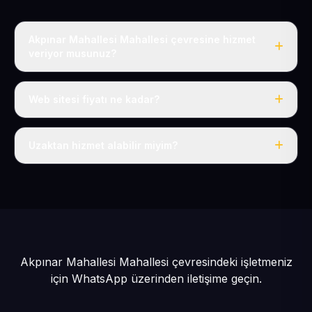
Akpınar Mahallesi Mahallesi çevresine hizmet
veriyor musunuz?
Evet, Akpınar Mahallesi dahil tüm Pınarbaşı ve Pınarbaşı
çevresine hizmet veriyoruz.
Web sitesi fiyatı ne kadar?
Tek fiyat: yılda 50 USD + KDV, her şey dahil.
Uzaktan hizmet alabilir miyim?
Evet, tüm sürecimiz uzaktan yürütülür; nerede olursanız
olun eksiksiz hizmet alırsınız.
Akpınar Mahallesi Mahallesi çevresindeki işletmeniz
için
WhatsApp üzerinden iletişime geçin.