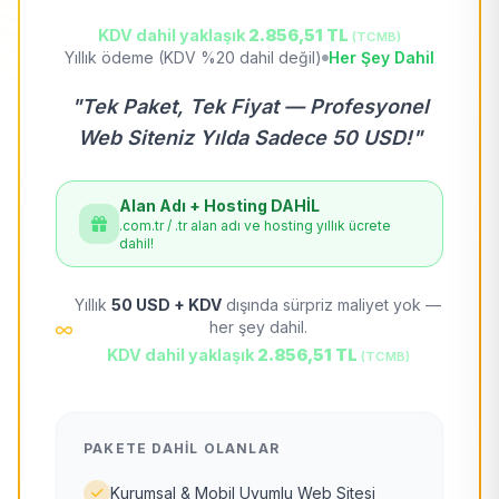
KDV dahil yaklaşık
2.856,51 TL
(TCMB)
Yıllık ödeme (KDV %20 dahil değil)
Her Şey Dahil
"Tek Paket, Tek Fiyat — Profesyonel
Web Siteniz Yılda Sadece 50 USD!"
Alan Adı + Hosting DAHİL
.com.tr / .tr alan adı ve hosting yıllık ücrete
dahil!
Yıllık
50 USD + KDV
dışında sürpriz maliyet yok —
her şey dahil.
KDV dahil yaklaşık
2.856,51 TL
(TCMB)
PAKETE DAHIL OLANLAR
Kurumsal & Mobil Uyumlu Web Sitesi