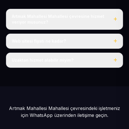
Artmak Mahallesi Mahallesi çevresine hizmet
veriyor musunuz?
Evet, Artmak Mahallesi dahil tüm Pınarbaşı ve Pınarbaşı
çevresine hizmet veriyoruz.
Web sitesi fiyatı ne kadar?
Tek fiyat: yılda 50 USD + KDV, her şey dahil.
Uzaktan hizmet alabilir miyim?
Evet, tüm sürecimiz uzaktan yürütülür; nerede olursanız
olun eksiksiz hizmet alırsınız.
Artmak Mahallesi Mahallesi çevresindeki işletmeniz
için
WhatsApp üzerinden iletişime geçin.