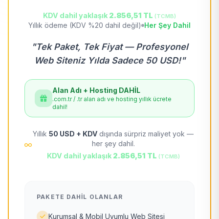
KDV dahil yaklaşık
2.856,51 TL
(TCMB)
Yıllık ödeme (KDV %20 dahil değil)
Her Şey Dahil
"Tek Paket, Tek Fiyat — Profesyonel
Web Siteniz Yılda Sadece 50 USD!"
Alan Adı + Hosting DAHİL
.com.tr / .tr alan adı ve hosting yıllık ücrete
dahil!
Yıllık
50 USD + KDV
dışında sürpriz maliyet yok —
her şey dahil.
KDV dahil yaklaşık
2.856,51 TL
(TCMB)
PAKETE DAHIL OLANLAR
Kurumsal & Mobil Uyumlu Web Sitesi