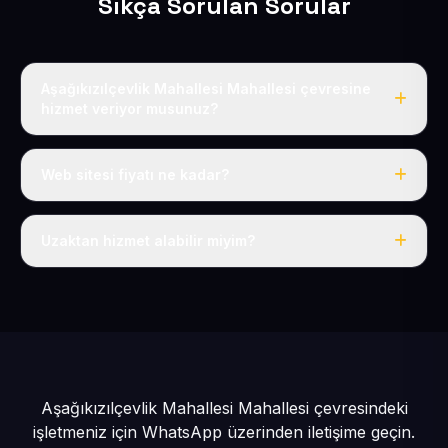
Sıkça Sorulan Sorular
Aşağıkızılçevlik Mahallesi Mahallesi çevresine
hizmet veriyor musunuz?
Evet, Aşağıkızılçevlik Mahallesi dahil tüm Pınarbaşı ve
Pınarbaşı çevresine hizmet veriyoruz.
Web sitesi fiyatı ne kadar?
Tek fiyat: yılda 50 USD + KDV, her şey dahil.
Uzaktan hizmet alabilir miyim?
Evet, tüm sürecimiz uzaktan yürütülür; nerede olursanız
olun eksiksiz hizmet alırsınız.
Aşağıkızılçevlik Mahallesi Mahallesi çevresindeki
işletmeniz için
WhatsApp üzerinden iletişime geçin.