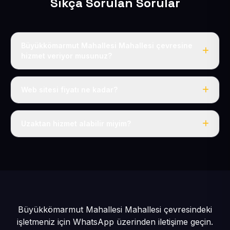
Sıkça Sorulan Sorular
Büyükkömarmut Mahallesi Mahallesi çevresine
hizmet veriyor musunuz?
Evet, Büyükkömarmut Mahallesi dahil tüm Pınarbaşı ve
Pınarbaşı çevresine hizmet veriyoruz.
Web sitesi fiyatı ne kadar?
Tek fiyat: yılda 50 USD + KDV, her şey dahil.
Uzaktan hizmet alabilir miyim?
Evet, tüm sürecimiz uzaktan yürütülür; nerede olursanız
olun eksiksiz hizmet alırsınız.
Büyükkömarmut Mahallesi Mahallesi çevresindeki
işletmeniz için
WhatsApp üzerinden iletişime geçin.