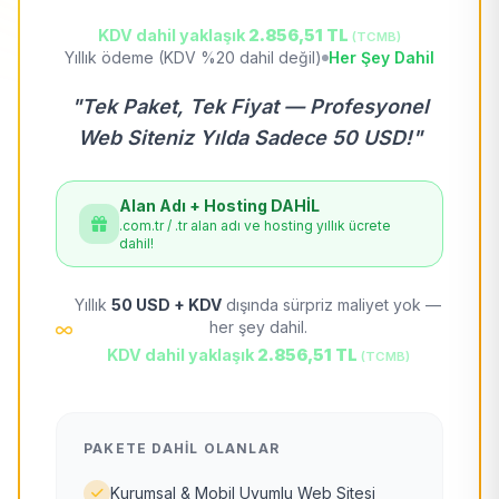
KDV dahil yaklaşık
2.856,51 TL
(TCMB)
Yıllık ödeme (KDV %20 dahil değil)
Her Şey Dahil
"Tek Paket, Tek Fiyat — Profesyonel
Web Siteniz Yılda Sadece 50 USD!"
Alan Adı + Hosting DAHİL
.com.tr / .tr alan adı ve hosting yıllık ücrete
dahil!
Yıllık
50 USD + KDV
dışında sürpriz maliyet yok —
her şey dahil.
KDV dahil yaklaşık
2.856,51 TL
(TCMB)
PAKETE DAHIL OLANLAR
Kurumsal & Mobil Uyumlu Web Sitesi